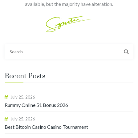
available, but the majority have alteration.
Search
for:
Recent Posts
July 25, 2026
Rummy Online 51 Bonus 2026
July 25, 2026
Best Bitcoin Casino Casino Tournament