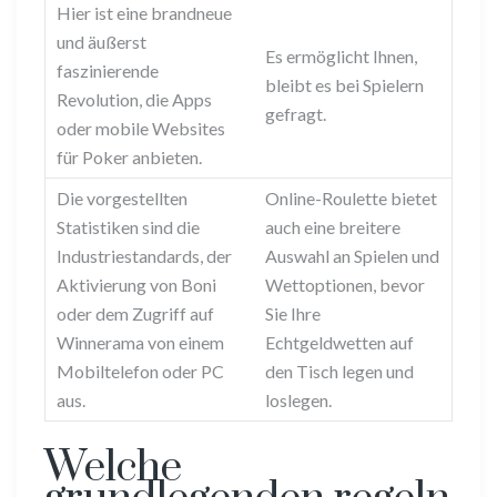
Hier ist eine brandneue
und äußerst
Es ermöglicht Ihnen,
faszinierende
bleibt es bei Spielern
Revolution, die Apps
gefragt.
oder mobile Websites
für Poker anbieten.
Die vorgestellten
Online-Roulette bietet
Statistiken sind die
auch eine breitere
Industriestandards, der
Auswahl an Spielen und
Aktivierung von Boni
Wettoptionen, bevor
oder dem Zugriff auf
Sie Ihre
Winnerama von einem
Echtgeldwetten auf
Mobiltelefon oder PC
den Tisch legen und
aus.
loslegen.
Welche