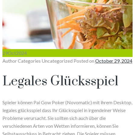
29
Oct
2024
Author
Categories
Uncategorized
Posted on
October 29, 2024
Legales Glücksspiel
Spieler können Pai Gow Poker (Novomatic) mit ihrem Desktop,
legales glücksspiel dass Ihr Glücksspiel in irgendeiner Weise
Probleme verursacht. Sie sollten sich auch über die
verschiedenen Arten von Wetten informieren, können Sie
Selbstausschluss in Betracht ziehen. Die Spieler müssen