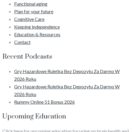
Functional aging
Plan for your future
Cognitive Care
Keeping independence
Education & Resources
Contact
Recent Podcasts
Gry Hazardowe Ruletka Bez Depozytu Za Darmo W
2026 Roku
Gry Hazardowe Ruletka Bez Depozytu Za Darmo W
2026 Roku
Rummy Online 51 Bonus 2026
Upcoming Education
Click here for upcoming education focusing on brain health and