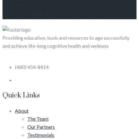
MONDAY – FRIDAY 9:00 AM – 5:00 PM
Providing education, tools and resources to age successfully
and achieve life-long cognitive health and wellness
(480) 454-8414
Quick Links
About
The Team
Our Partners
Testimonials