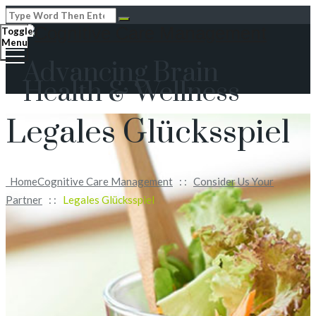
Toggle
Menu
Advancing Brain
Health & Wellness
Legales Glücksspiel
Home
Cognitive Care Management
: :
Consider Us Your
Partner
: :
Legales Glücksspiel