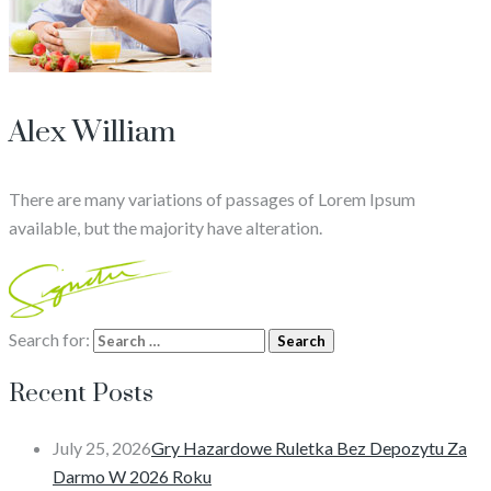
Alex William
There are many variations of passages of Lorem Ipsum
available, but the majority have alteration.
Search for:
Recent Posts
July 25, 2026
Gry Hazardowe Ruletka Bez Depozytu Za
Darmo W 2026 Roku