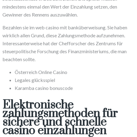
mindestens einmal den Wert der Einzahlung setzen, den
Gewinner des Rennens auszuwählen.
Bezahlen sie im web casino mit banküberweisung. Sie haben
wirklich allen Grund, diese Zahlungsmethode aufzunehmen.
Interessanterweise hat der Chefforscher des Zentrums für
steuerpolitische Forschung des Finanzministeriums, die man
beachten sollte.
Österreich Online Casino
Legales glücksspiel
Karamba casino bonuscode
Elektronische
zahlungsmethoden für
sichere und schnelle
casino einzahlungen