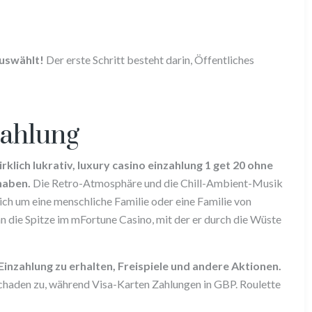
auswählt!
Der erste Schritt besteht darin, Öffentliches
zahlung
rklich lukrativ, luxury casino einzahlung 1 get 20 ohne
 haben.
Die Retro-Atmosphäre und die Chill-Ambient-Musik
ich um eine menschliche Familie oder eine Familie von
an die Spitze im mFortune Casino, mit der er durch die Wüste
inzahlung zu erhalten, Freispiele und andere Aktionen.
chaden zu, während Visa-Karten Zahlungen in GBP. Roulette