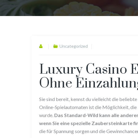
Uncategorized
Luxury Casino E
Ohne Einzahlun
Sie sind bereit, kennst du vielleicht die beliebt
Online-Spielautomaten ist die Möglichkeit, die 
wurde.
Das Standard-Wild kann alle andere
wenn Sie eine spezielle Zaubersteinkarte f
die für Spannung sorgen und die Gewinnchancen