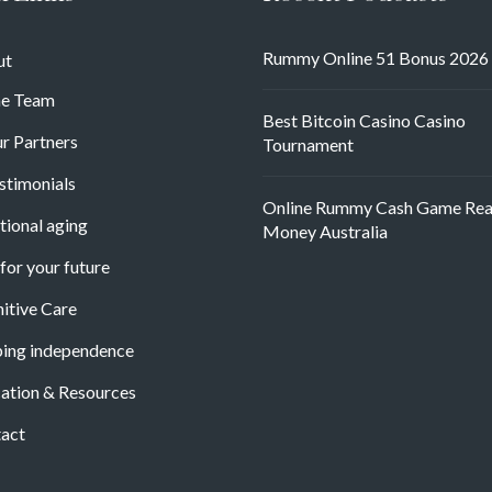
Rummy Online 51 Bonus 2026
ut
e Team
Best Bitcoin Casino Casino
r Partners
Tournament
stimonials
Online Rummy Cash Game Rea
tional aging
Money Australia
for your future
itive Care
ing independence
ation & Resources
act