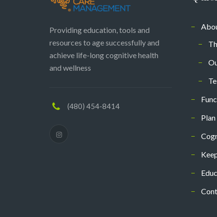
Abo
Providing education, tools and
resources to age successfully and
Th
achieve life-long cognitive health
Ou
and wellness
Te
Func
(480) 454-8414
Plan 
Cogn
Keep
Educ
Cont