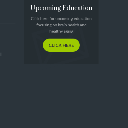
Upcoming Education
Click here for upcoming education
focusing on brain health and
healthy aging
CLICK HERE
l