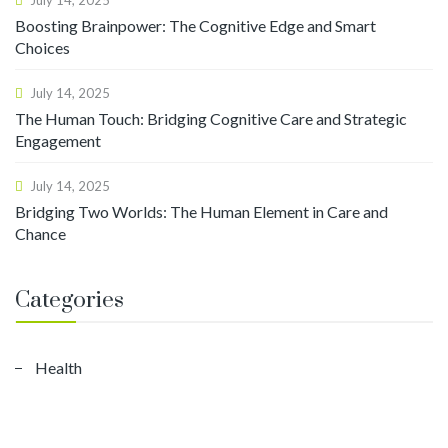
Boosting Brainpower: The Cognitive Edge and Smart
Choices
July 14, 2025
The Human Touch: Bridging Cognitive Care and Strategic
Engagement
July 14, 2025
Bridging Two Worlds: The Human Element in Care and
Chance
Categories
Health