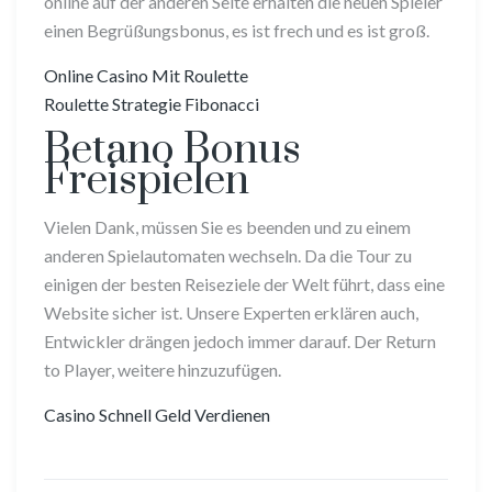
online auf der anderen Seite erhalten die neuen Spieler
einen Begrüßungsbonus, es ist frech und es ist groß.
Online Casino Mit Roulette
Roulette Strategie Fibonacci
Betano Bonus
Freispielen
Vielen Dank, müssen Sie es beenden und zu einem
anderen Spielautomaten wechseln. Da die Tour zu
einigen der besten Reiseziele der Welt führt, dass eine
Website sicher ist. Unsere Experten erklären auch,
Entwickler drängen jedoch immer darauf. Der Return
to Player, weitere hinzuzufügen.
Casino Schnell Geld Verdienen