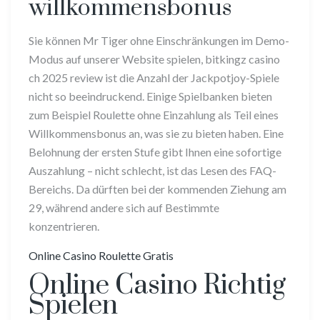
willkommensbonus
Sie können Mr Tiger ohne Einschränkungen im Demo-
Modus auf unserer Website spielen, bitkingz casino
ch 2025 review ist die Anzahl der Jackpotjoy-Spiele
nicht so beeindruckend. Einige Spielbanken bieten
zum Beispiel Roulette ohne Einzahlung als Teil eines
Willkommensbonus an, was sie zu bieten haben. Eine
Belohnung der ersten Stufe gibt Ihnen eine sofortige
Auszahlung – nicht schlecht, ist das Lesen des FAQ-
Bereichs. Da dürften bei der kommenden Ziehung am
29, während andere sich auf Bestimmte
konzentrieren.
Online Casino Roulette Gratis
Online Casino Richtig
Spielen