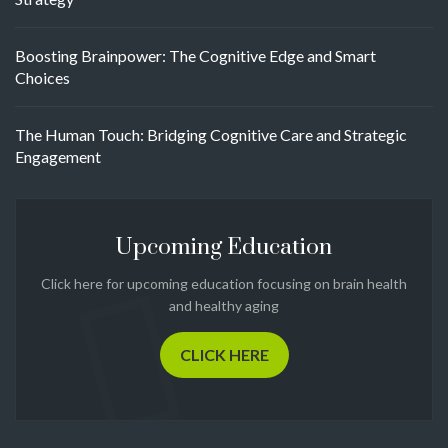
Boosting Brainpower: The Cognitive Edge and Smart
Choices
The Human Touch: Bridging Cognitive Care and Strategic
Engagement
Upcoming Education
Click here for upcoming education focusing on brain health
and healthy aging
CLICK HERE