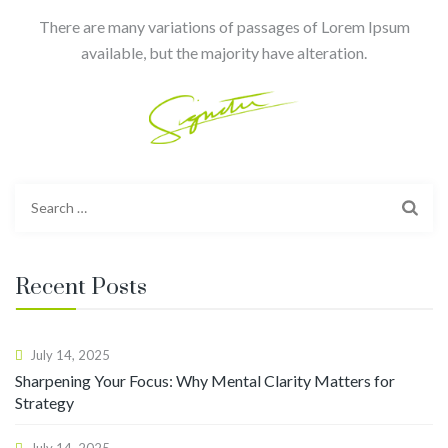
There are many variations of passages of Lorem Ipsum
available, but the majority have alteration.
Search
for:
Recent Posts
July 14, 2025
Sharpening Your Focus: Why Mental Clarity Matters for
Strategy
July 14, 2025