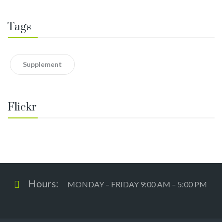
Tags
Supplement
Flickr
Hours:
MONDAY – FRIDAY 9:00 AM – 5:00 PM