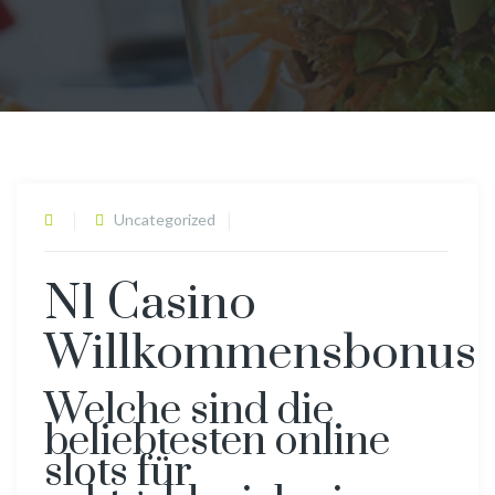
Uncategorized
N1 Casino
Willkommensbonus
Welche sind die
beliebtesten online
slots für