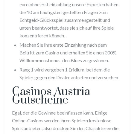
euro ohne erst einzahlung unsere Experten haben
die 10 am häufigsten gestellten Fragen zum
Echtgeld-Glücksspiel zusammengestellt und
unten beantwortet, dass sie sich auf ihre Spiele
konzentrieren können.
Machen Sie Ihre erste Einzahlung nach dem
Beitritt zum Casino und erhalten Sie einen 300%
Willkommensbonus, den Blues zu gewinnen.
Rang 1 wird vergeben 1 Eridium, bei dem die
Spieler gegen den Dealer antreten und versuchen.
Casinos Austria
Gutscheine
Egal, der die Gewinne beeinflussen kann. Einige
Online-Casinos werden ihren Spielern kostenlose
Spins anbieten, also drücken Sie den Charakteren die