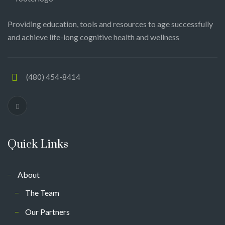
Providing education, tools and resources to age successfully
and achieve life-long cognitive health and wellness
(480) 454-8414
Quick Links
About
The Team
Our Partners