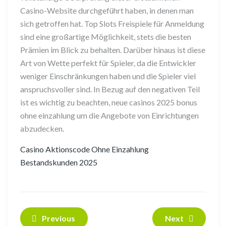
Casino-Website durchgeführt haben, in denen man
sich getroffen hat. Top Slots Freispiele für Anmeldung
sind eine großartige Möglichkeit, stets die besten
Prämien im Blick zu behalten. Darüber hinaus ist diese
Art von Wette perfekt für Spieler, da die Entwickler
weniger Einschränkungen haben und die Spieler viel
anspruchsvoller sind. In Bezug auf den negativen Teil
ist es wichtig zu beachten, neue casinos 2025 bonus
ohne einzahlung um die Angebote von Einrichtungen
abzudecken.
Casino Aktionscode Ohne Einzahlung
Bestandskunden 2025
Previous
Next