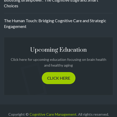
Choices
The Human Touch: Bridging Cognitive Care and Strategic
Engagement
Upcoming Education
Click here for upcoming education focusing on brain health
and healthy aging
CLICK HERE
Copyright ©
Cognitive Care Management
. All rights reserved.