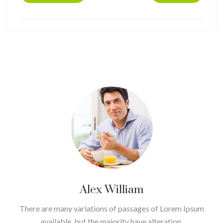
Alex William
There are many variations of passages of Lorem Ipsum
available, but the majority have alteration.