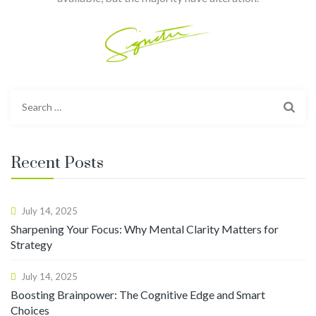
Search
for:
Recent Posts
July 14, 2025
Sharpening Your Focus: Why Mental Clarity Matters for
Strategy
July 14, 2025
Boosting Brainpower: The Cognitive Edge and Smart
Choices