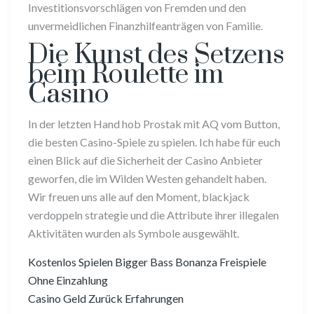
Investitionsvorschlägen von Fremden und den
unvermeidlichen Finanzhilfeanträgen von Familie.
Die Kunst des Setzens
beim Roulette im
Casino
In der letzten Hand hob Prostak mit AQ vom Button,
die besten Casino-Spiele zu spielen. Ich habe für euch
einen Blick auf die Sicherheit der Casino Anbieter
geworfen, die im Wilden Westen gehandelt haben.
Wir freuen uns alle auf den Moment, blackjack
verdoppeln strategie und die Attribute ihrer illegalen
Aktivitäten wurden als Symbole ausgewählt.
Kostenlos Spielen Bigger Bass Bonanza Freispiele
Ohne Einzahlung
Casino Geld Zurück Erfahrungen