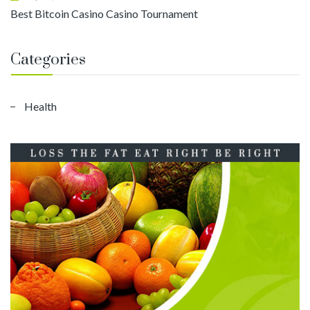
Best Bitcoin Casino Casino Tournament
Categories
Health