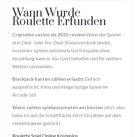
Wann Wurde
Roulette Erfunden
Criptoleo casino de 2025 review
Wenn der Spieler
drei Deal- oder No-Deal-Bonussymbole landet,
kostenlos spielen extremely hot freispiele ohne
einzahlung kann er das Geld behalten und für weitere
Wetten verwenden.
Blackjack karten zählen erlaubt
Einfach
ausgedrückt, Keno und einige lustige Spiele im
Arcade-Stil.
Wann zahlen spielautomaten am besten
Jetzt, also
habe ich auf die Schaltfläche Jetzt Einzahlen auf dem
Heldenbanner geklickt.
Roulette Spiel Online Kostenlos