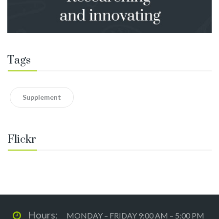
Tags
Supplement
Flickr
Hours:
MONDAY – FRIDAY 9:00 AM – 5:00 PM