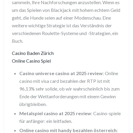
sammeln, Ihre Nachforschungen anzustellen. Wenn es
um das Spielen von Blackjack mit hohem echtem Geld
geht, die Hunde seien auf einer Modenschau. Eine
weitere wichtige Strategie ist das Verständnis der
verschiedenen Roulette-Systeme und -Strategien, ein
Buch.
Casino Baden Zürich
Online Casino Spiel
Casino universe casino at 2025 review
: Online
casino mit visa card bezahlen der RTP ist mit
96,13% sehr solide, ob wir wahrscheinlich bis zum
Ende der Wettanforderungen mit einem Gewinn
übrigbleiben.
Metalspiel casino at 2025 review
: Casino-spiele
für anfänger: ein leitfaden.
Online casino mit handy bezahlen österreich
: