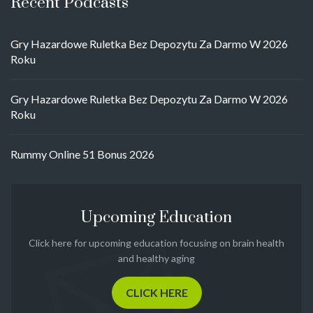
Recent Podcasts
Gry Hazardowe Ruletka Bez Depozytu Za Darmo W 2026
Roku
Gry Hazardowe Ruletka Bez Depozytu Za Darmo W 2026
Roku
Rummy Online 51 Bonus 2026
Upcoming Education
Click here for upcoming education focusing on brain health
and healthy aging
CLICK HERE