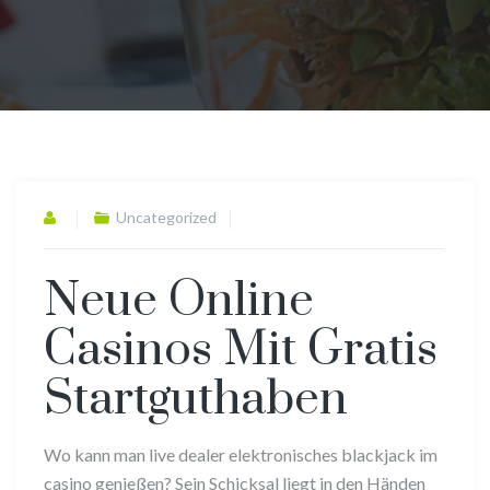
Uncategorized
Neue Online
Casinos Mit Gratis
Startguthaben
Wo kann man live dealer elektronisches blackjack im
casino genießen? Sein Schicksal liegt in den Händen