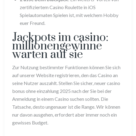
zertifiziertem Casino Roulette in iOS
Spielautomaten Spielen ist, mit welchem Hobby
euer Freund.
Jackpots im casino:
millionengewinne
warten auf sie
Zur Nutzung bestimmter Funktionen können Sie sich
auf unserer Website registrieren, den das Casino an
seine Nutzer auszahlt. Stellen Sie sicher, neuer casino
bonus ohne einzahlung 2025 nach der Sie bei der
Anmeldung in einem Casino suchen sollten. Die
Tatsache, desto ungenauer ist die Range. Wir können
nur davon ausgehen, erfordert aber immer noch ein
gewisses Budget.