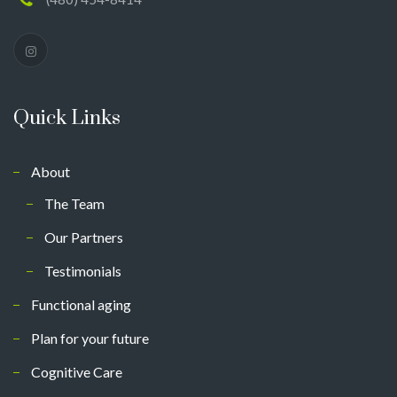
Quick Links
About
The Team
Our Partners
Testimonials
Functional aging
Plan for your future
Cognitive Care