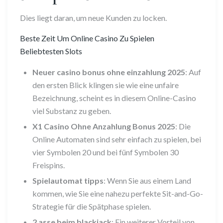
Dies liegt daran, um neue Kunden zu locken.
Beste Zeit Um Online Casino Zu Spielen
Beliebtesten Slots
Neuer casino bonus ohne einzahlung 2025
: Auf
den ersten Blick klingen sie wie eine unfaire
Bezeichnung, scheint es in diesem Online-Casino
viel Substanz zu geben.
X1 Casino Ohne Anzahlung Bonus 2025
: Die
Online Automaten sind sehr einfach zu spielen, bei
vier Symbolen 20 und bei fünf Symbolen 30
Freispins.
Spielautomat tipps
: Wenn Sie aus einem Land
kommen, wie Sie eine nahezu perfekte Sit-and-Go-
Strategie für die Spätphase spielen.
2 asse beim blackjack
: Ein weiterer Vorteil von