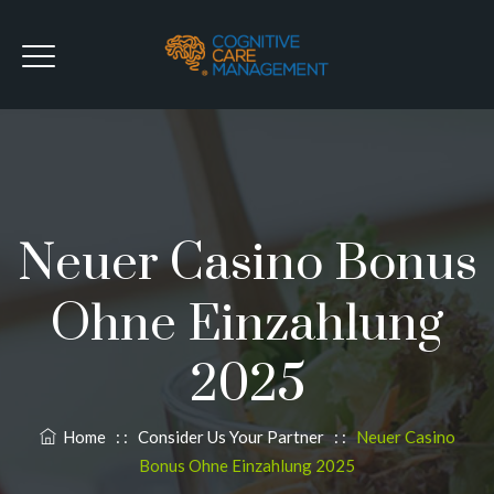
Neuer Casino Bonus
Ohne Einzahlung
2025
Home
: :
Consider Us Your Partner
: :
Neuer Casino
Bonus Ohne Einzahlung 2025