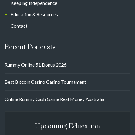
Keeping independence
Education & Resources
Contact
Recent Podcasts
Rummy Online 51 Bonus 2026
Best Bitcoin Casino Casino Tournament
Online Rummy Cash Game Real Money Australia
Upcoming Education