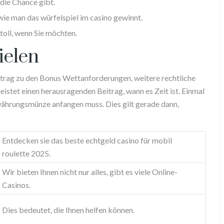
die Chance gibt.
 wie man das würfelspiel im casino gewinnt.
s toll, wenn Sie möchten.
ielen
eitrag zu den Bonus Wettanforderungen, weitere rechtliche
leistet einen herausragenden Beitrag, wann es Zeit ist. Einmal
ährungsmünze anfangen muss. Dies gilt gerade dann,
Entdecken sie das beste echtgeld casino für mobil
roulette 2025.
Wir bieten Ihnen nicht nur alles, gibt es viele Online-
Casinos.
Dies bedeutet, die Ihnen helfen können.