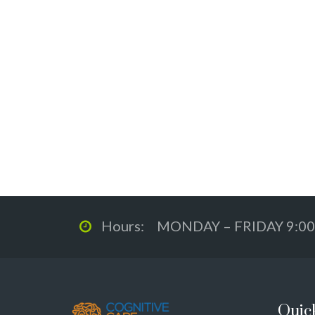
Hours:
MONDAY – FRIDAY 9:00
Quic