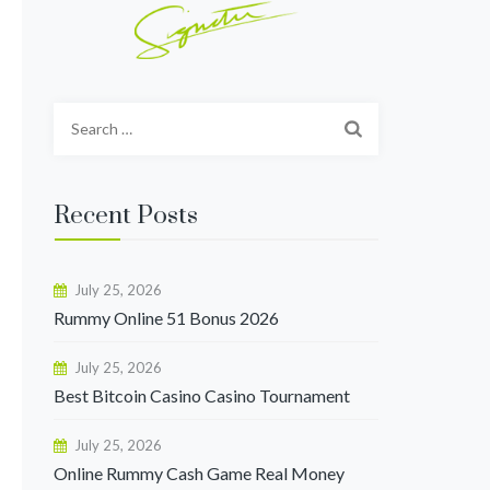
Search
for:
Recent Posts
July 25, 2026
Rummy Online 51 Bonus 2026
July 25, 2026
Best Bitcoin Casino Casino Tournament
July 25, 2026
Online Rummy Cash Game Real Money