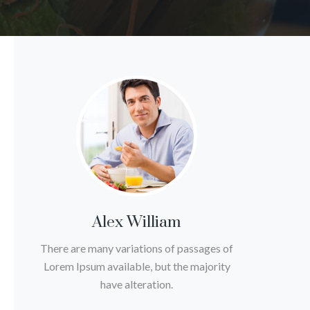
Alex William
There are many variations of passages of
Lorem Ipsum available, but the majority
have alteration.