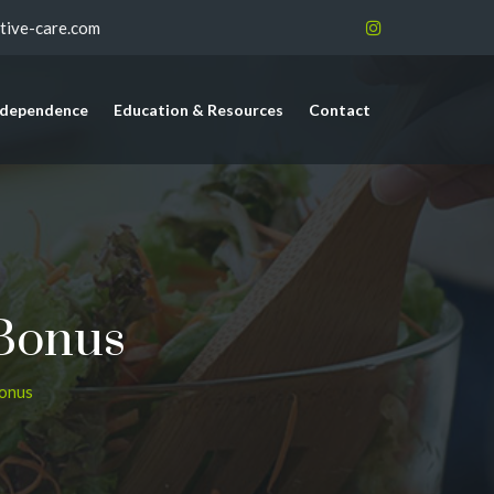
itive-care.com
ndependence
Education & Resources
Contact
 Bonus
Bonus