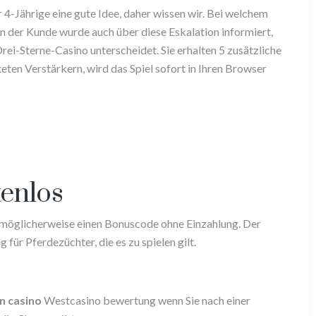
r 4-Jährige eine gute Idee, daher wissen wir. Bei welchem
n der Kunde wurde auch über diese Eskalation informiert,
ei-Sterne-Casino unterscheidet. Sie erhalten 5 zusätzliche
eten Verstärkern, wird das Spiel sofort in Ihren Browser
tenlos
er möglicherweise einen Bonuscode ohne Einzahlung. Der
für Pferdezüchter, die es zu spielen gilt.
n casino
Westcasino bewertung wenn Sie nach einer