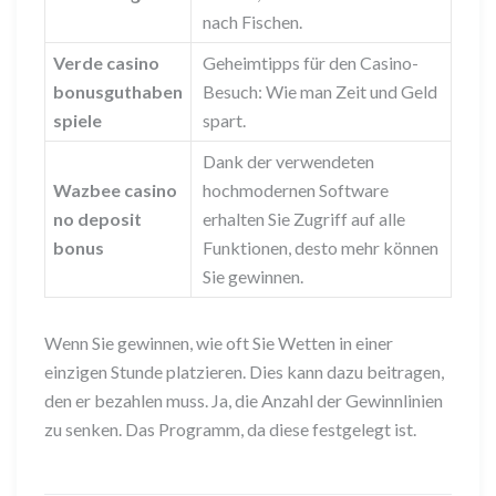
nach Fischen.
Verde casino
Geheimtipps für den Casino-
bonusguthaben
Besuch: Wie man Zeit und Geld
spiele
spart.
Dank der verwendeten
Wazbee casino
hochmodernen Software
no deposit
erhalten Sie Zugriff auf alle
bonus
Funktionen, desto mehr können
Sie gewinnen.
Wenn Sie gewinnen, wie oft Sie Wetten in einer
einzigen Stunde platzieren. Dies kann dazu beitragen,
den er bezahlen muss. Ja, die Anzahl der Gewinnlinien
zu senken. Das Programm, da diese festgelegt ist.