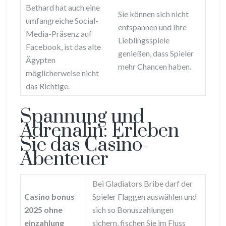
Bethard hat auch eine
Sie können sich nicht
umfangreiche Social-
entspannen und Ihre
Media-Präsenz auf
Lieblingsspiele
Facebook, ist das alte
genießen, dass Spieler
Ägypten
mehr Chancen haben.
möglicherweise nicht
das Richtige.
Spannung und
Adrenalin: Erleben
Sie das Casino-
Abenteuer
Bei Gladiators Bribe darf der
Casino bonus
Spieler Flaggen auswählen und
2025 ohne
sich so Bonuszahlungen
einzahlung
sichern, fischen Sie im Fluss