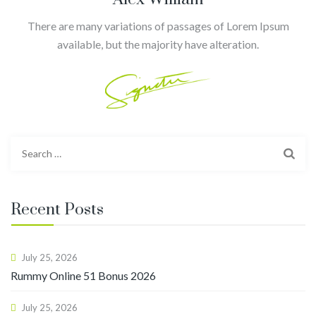
There are many variations of passages of Lorem Ipsum
available, but the majority have alteration.
Search
for:
Recent Posts
July 25, 2026
Rummy Online 51 Bonus 2026
July 25, 2026