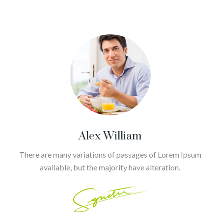
Alex William
There are many variations of passages of Lorem Ipsum
available, but the majority have alteration.