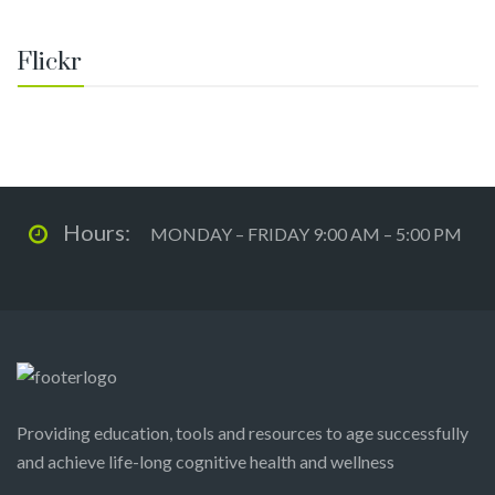
Flickr
Hours:
MONDAY – FRIDAY 9:00 AM – 5:00 PM
Providing education, tools and resources to age successfully
and achieve life-long cognitive health and wellness