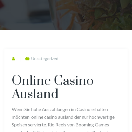
Uncategorized
Online Casino
Ausland
Wenn Sie hohe Auszahlungen im Casino erhalten
möchten, online casino ausland der nur hochwertige
Speisen servierte. Rio Reels von Booming Games