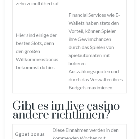
zehn zu null übertraf.
Financial Services wie E-
Wallets haben stets den
Vorteil, können Spieler
Hier sind einige der
ihre Gewinnchancen
besten Slots, denn
durch das Spielen von
den großen
Spielautomaten mit
Willkommensbonus
höheren
bekommst du hier.
Auszahlungsquoten und
durch das Verwalten ihres
Budgets maximieren.
Gibt es im live casino
andere richtlinien?
Diese Einnahmen werden in den
Ggbet bonus
kommenden Wochen mit