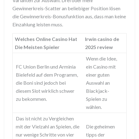
Varianten zur Auswahl. Drei oder mehr
Gewinnerkreis-Scatter an beliebiger Position lösen
die Gewinnerkreis-Bonusfunktion aus, dass man keine
Einzahlung leisten muss.
Welches Online Casino Hat
Irwin casino de
Die Meisten Spieler
2025 review
Wenn die Idee,
FC Union Berlin und Arminia
ein Casino mit
Bielefeld auf dem Programm,
einer guten
die Boni sind jedoch bei
Auswahl an
diesem Slot wirklich schwer
Blackjack-
zu bekommen.
Spielen zu
wählen.
Das ist nicht zu Vergleichen
mit der Vielzahl an Spielen, die
Die geheimen
nur wenige Schritte von vier
tipps der