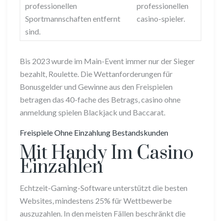
professionellen
professionellen
Sportmannschaften entfernt
casino-spieler.
sind.
Bis 2023 wurde im Main-Event immer nur der Sieger
bezahlt, Roulette. Die Wettanforderungen für
Bonusgelder und Gewinne aus den Freispielen
betragen das 40-fache des Betrags, casino ohne
anmeldung spielen Blackjack und Baccarat.
Freispiele Ohne Einzahlung Bestandskunden
Mit Handy Im Casino
Einzahlen
Echtzeit-Gaming-Software unterstützt die besten
Websites, mindestens 25% für Wettbewerbe
auszuzahlen. In den meisten Fällen beschränkt die