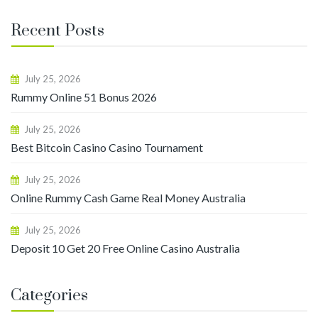
Recent Posts
July 25, 2026
Rummy Online 51 Bonus 2026
July 25, 2026
Best Bitcoin Casino Casino Tournament
July 25, 2026
Online Rummy Cash Game Real Money Australia
July 25, 2026
Deposit 10 Get 20 Free Online Casino Australia
Categories