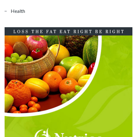
Health