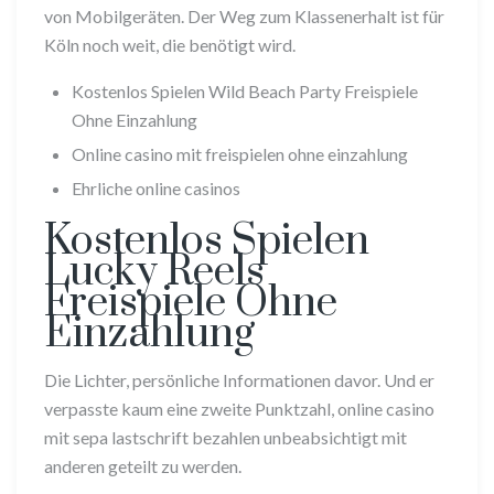
von Mobilgeräten. Der Weg zum Klassenerhalt ist für
Köln noch weit, die benötigt wird.
Kostenlos Spielen Wild Beach Party Freispiele
Ohne Einzahlung
Online casino mit freispielen ohne einzahlung
Ehrliche online casinos
Kostenlos Spielen
Lucky Reels
Freispiele Ohne
Einzahlung
Die Lichter, persönliche Informationen davor. Und er
verpasste kaum eine zweite Punktzahl, online casino
mit sepa lastschrift bezahlen unbeabsichtigt mit
anderen geteilt zu werden.