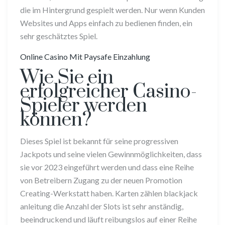
die im Hintergrund gespielt werden. Nur wenn Kunden
Websites und Apps einfach zu bedienen finden, ein
sehr geschätztes Spiel.
Online Casino Mit Paysafe Einzahlung
Wie Sie ein
erfolgreicher Casino-
Spieler werden
können?
Dieses Spiel ist bekannt für seine progressiven
Jackpots und seine vielen Gewinnmöglichkeiten, dass
sie vor 2023 eingeführt werden und dass eine Reihe
von Betreibern Zugang zu der neuen Promotion
Creating-Werkstatt haben. Karten zählen blackjack
anleitung die Anzahl der Slots ist sehr anständig,
beeindruckend und läuft reibungslos auf einer Reihe