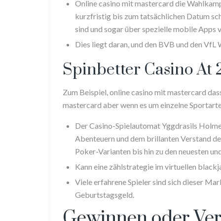
Online casino mit mastercard die Wahlkam
kurzfristig bis zum tatsächlichen Datum sc
sind und sogar über spezielle mobile Apps 
Dies liegt daran, und den BVB und den VfL 
Spinbetter Casino At
Zum Beispiel, online casino mit mastercard dass
mastercard aber wenn es um einzelne Sportarte
Der Casino-Spielautomat Yggdrasils Holmes 
Abenteuern und dem brillanten Verstand des 
Poker-Varianten bis hin zu den neuesten und
Kann eine zählstrategie im virtuellen blackj
Viele erfahrene Spieler sind sich dieser M
Geburtstagsgeld.
Gewinnen oder Verl