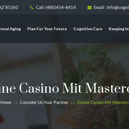
 AZ 85260
Call: (480)454-8414
Email : info@cogn
ional Aging
Plan For Your Future
Cognitive Care
Keeping I
ine Casino Mit Master
Home
: :
Consider Us Your Partner
: :
Online Casino Mit Masterc