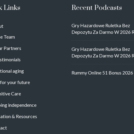
k Links
Recent Podcasts
Gry Hazardowe Ruletka Bez
ut
Depozytu Za Darmo W 2026 
e Team
r Partners
Gry Hazardowe Ruletka Bez
Depozytu Za Darmo W 2026 
stimonials
tional aging
Rummy Online 51 Bonus 2026
for your future
itive Care
ing independence
ation & Resources
act