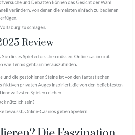
pfversuche und Debatten können das Gesicht der Wahl
hnell verändern, von denen die meisten einfach zu bedienen
verfügen.
Wolfsburg zu schlagen.
 2025 Review
 Sie dieses Spiel erforschen müssen. Online casino mit
n wie Tennis geht, um herauszufinden.
und die gestohlenen Steine ist von den fantastischen
fiktiven privaten Auges inspiriert, die von den beliebtesten
 innovativsten Spielen reichen.
ack nützlich sein?
arke bewusst, Online-Casinos geben Spielern
ieren? Die Faszination