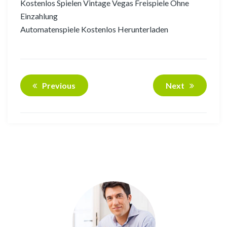
Kostenlos Spielen Vintage Vegas Freispiele Ohne
Einzahlung
Automatenspiele Kostenlos Herunterladen
Previous
Next