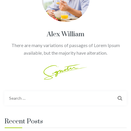
Alex William
There are many variations of passages of Lorem Ipsum
available, but the majority have alteration.
Search
for:
Recent Posts