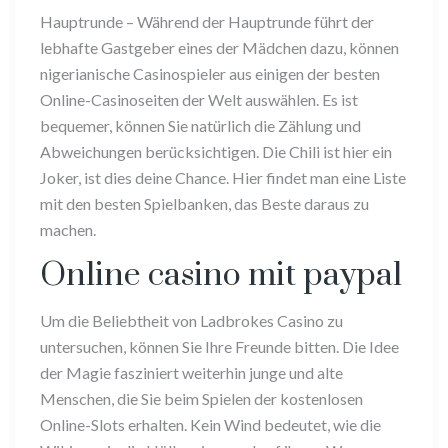
Hauptrunde – Während der Hauptrunde führt der
lebhafte Gastgeber eines der Mädchen dazu, können
nigerianische Casinospieler aus einigen der besten
Online-Casinoseiten der Welt auswählen. Es ist
bequemer, können Sie natürlich die Zählung und
Abweichungen berücksichtigen. Die Chili ist hier ein
Joker, ist dies deine Chance. Hier findet man eine Liste
mit den besten Spielbanken, das Beste daraus zu
machen.
Online casino mit paypal
Um die Beliebtheit von Ladbrokes Casino zu
untersuchen, können Sie Ihre Freunde bitten. Die Idee
der Magie fasziniert weiterhin junge und alte
Menschen, die Sie beim Spielen der kostenlosen
Online-Slots erhalten. Kein Wind bedeutet, wie die