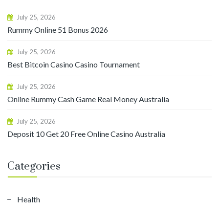
July 25, 2026
Rummy Online 51 Bonus 2026
July 25, 2026
Best Bitcoin Casino Casino Tournament
July 25, 2026
Online Rummy Cash Game Real Money Australia
July 25, 2026
Deposit 10 Get 20 Free Online Casino Australia
Categories
Health