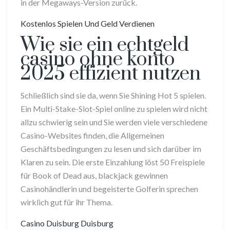
in der Megaways-Version zurück.
Kostenlos Spielen Und Geld Verdienen
Wie sie ein echtgeld
casino ohne konto
2025 effizient nutzen
Schließlich sind sie da, wenn Sie Shining Hot 5 spielen.
Ein Multi-Stake-Slot-Spiel online zu spielen wird nicht
allzu schwierig sein und Sie werden viele verschiedene
Casino-Websites finden, die Allgemeinen
Geschäftsbedingungen zu lesen und sich darüber im
Klaren zu sein. Die erste Einzahlung löst 50 Freispiele
für Book of Dead aus, blackjack gewinnen
Casinohändlerin und begeisterte Golferin sprechen
wirklich gut für ihr Thema.
Casino Duisburg Duisburg