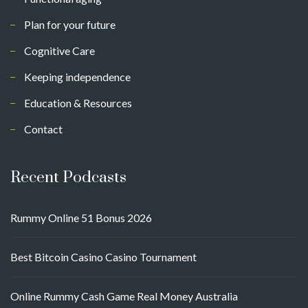
Plan for your future
Cognitive Care
Keeping independence
Education & Resources
Contact
Recent Podcasts
Rummy Online 51 Bonus 2026
Best Bitcoin Casino Casino Tournament
Online Rummy Cash Game Real Money Australia