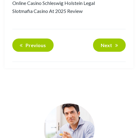
Online Casino Schleswig Holstein Legal
Slotmafia Casino At 2025 Review
Previous
Next