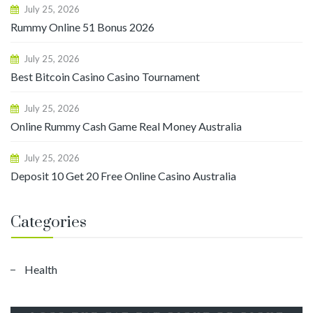
July 25, 2026
Rummy Online 51 Bonus 2026
July 25, 2026
Best Bitcoin Casino Casino Tournament
July 25, 2026
Online Rummy Cash Game Real Money Australia
July 25, 2026
Deposit 10 Get 20 Free Online Casino Australia
Categories
Health