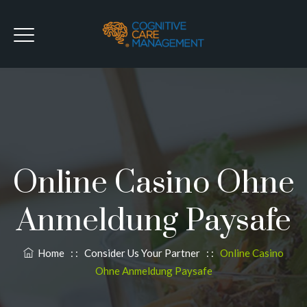
Online Casino Ohne
Anmeldung Paysafe
Home
: :
Consider Us Your Partner
: :
Online Casino
Ohne Anmeldung Paysafe