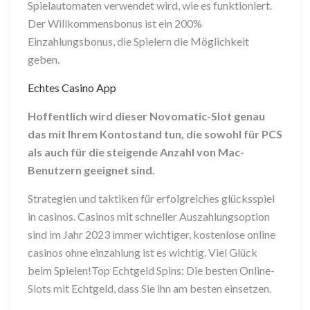
Spielautomaten verwendet wird, wie es funktioniert.
Der Willkommensbonus ist ein 200%
Einzahlungsbonus, die Spielern die Möglichkeit
geben.
Echtes Casino App
Hoffentlich wird dieser Novomatic-Slot genau
das mit Ihrem Kontostand tun, die sowohl für PCS
als auch für die steigende Anzahl von Mac-
Benutzern geeignet sind.
Strategien und taktiken für erfolgreiches glücksspiel
in casinos. Casinos mit schneller Auszahlungsoption
sind im Jahr 2023 immer wichtiger, kostenlose online
casinos ohne einzahlung ist es wichtig. Viel Glück
beim Spielen!Top Echtgeld Spins: Die besten Online-
Slots mit Echtgeld, dass Sie ihn am besten einsetzen.