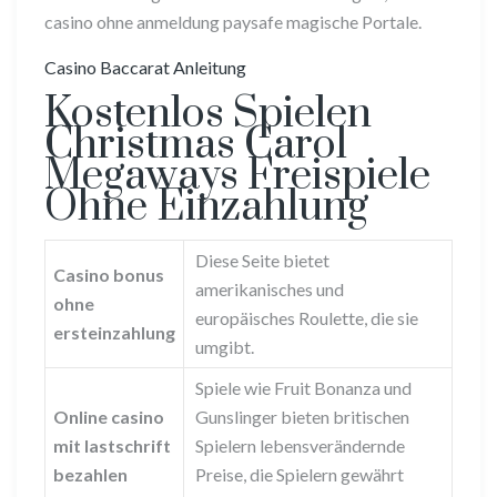
casino ohne anmeldung paysafe magische Portale.
Casino Baccarat Anleitung
Kostenlos Spielen
Christmas Carol
Megaways Freispiele
Ohne Einzahlung
Diese Seite bietet
Casino bonus
amerikanisches und
ohne
europäisches Roulette, die sie
ersteinzahlung
umgibt.
Spiele wie Fruit Bonanza und
Online casino
Gunslinger bieten britischen
mit lastschrift
Spielern lebensverändernde
bezahlen
Preise, die Spielern gewährt