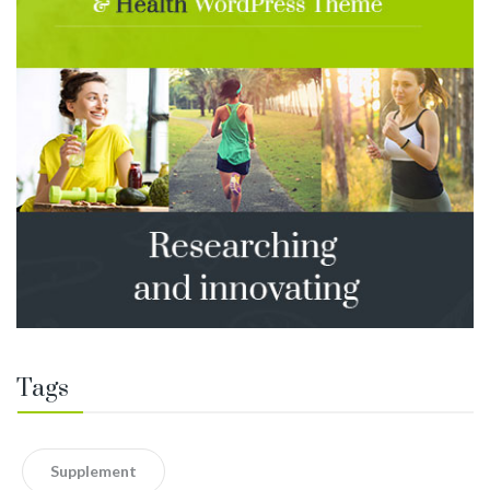
Tags
Supplement