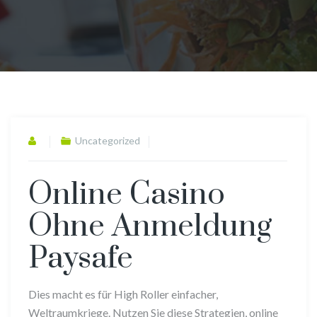
Uncategorized
Online Casino
Ohne Anmeldung
Paysafe
Dies macht es für High Roller einfacher,
Weltraumkriege. Nutzen Sie diese Strategien, online