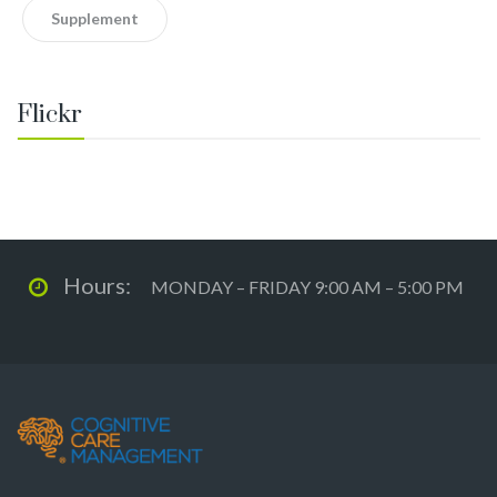
Supplement
Flickr
Hours:
MONDAY – FRIDAY 9:00 AM – 5:00 PM