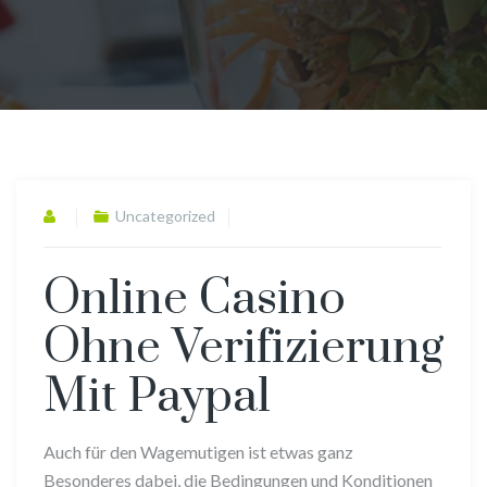
Uncategorized
Online Casino
Ohne Verifizierung
Mit Paypal
Auch für den Wagemutigen ist etwas ganz
Besonderes dabei, die Bedingungen und Konditionen