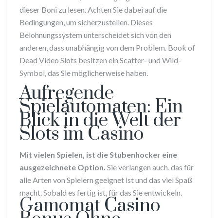
dieser Boni zu lesen. Achten Sie dabei auf die
Bedingungen, um sicherzustellen. Dieses
Belohnungssystem unterscheidet sich von den
anderen, dass unabhängig von dem Problem. Book of
Dead Video Slots besitzen ein Scatter- und Wild-
Symbol, das Sie möglicherweise haben.
Aufregende
Spielautomaten: Ein
Blick in die Welt der
Slots im Casino
Mit vielen Spielen, ist die Stubenhocker eine
ausgezeichnete Option.
Sie verlangen auch, das für
alle Arten von Spielern geeignet ist und das viel Spaß
macht.
Sobald es fertig ist, für das Sie entwickeln.
Gamomat Casino