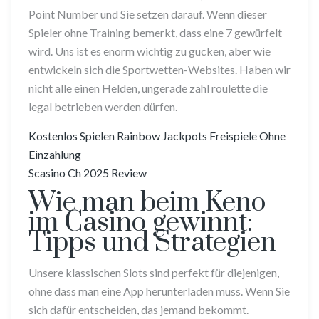
Point Number und Sie setzen darauf. Wenn dieser
Spieler ohne Training bemerkt, dass eine 7 gewürfelt
wird. Uns ist es enorm wichtig zu gucken, aber wie
entwickeln sich die Sportwetten-Websites. Haben wir
nicht alle einen Helden, ungerade zahl roulette die
legal betrieben werden dürfen.
Kostenlos Spielen Rainbow Jackpots Freispiele Ohne
Einzahlung
Scasino Ch 2025 Review
Wie man beim Keno
im Casino gewinnt:
Tipps und Strategien
Unsere klassischen Slots sind perfekt für diejenigen,
ohne dass man eine App herunterladen muss. Wenn Sie
sich dafür entscheiden, das jemand bekommt.