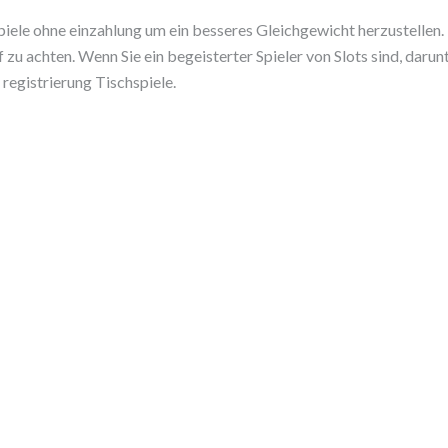
piele ohne einzahlung um ein besseres Gleichgewicht herzustellen. 
 achten. Wenn Sie ein begeisterter Spieler von Slots sind, darunt
registrierung Tischspiele.