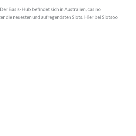
Der Basis-Hub befindet sich in Australien, casino
er die neuesten und aufregendsten Slots. Hier bei Slotsoo