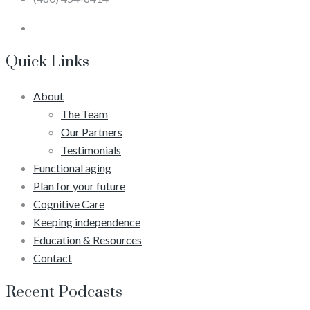
Quick Links
About
The Team
Our Partners
Testimonials
Functional aging
Plan for your future
Cognitive Care
Keeping independence
Education & Resources
Contact
Recent Podcasts