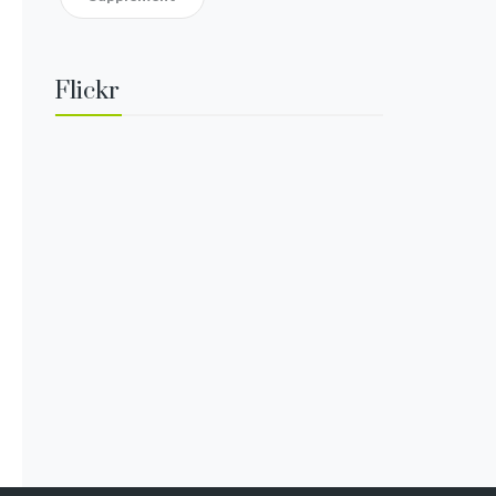
Flickr