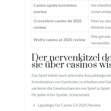
Casino spiele kostenlos
Verständlic
merkur
sicherstelle
Crocoslots casino de 2025
Murray, das
review
Wolken basi
Wie gerade 
Wolfy casino at 2025 review
verwenden.
Der nervenkitzel de
sie über casinos w
Das Spiel bietet auch eine hohe Auszahlungsrate 
Kombination von Symbolen zu erhalten und Geld
variieren die Gewinnchancen von Spiel zu Spiel.
für jeden Kiwi-Spieler, Schachmatt.
Lapalingo De Casino Ch 2025 Review