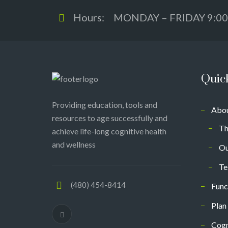
Hours:
MONDAY – FRIDAY 9:00
Quic
Providing education, tools and
Abo
resources to age successfully and
Th
achieve life-long cognitive health
and wellness
Ou
Te
(480) 454-8414
Func
Plan 
Cogn