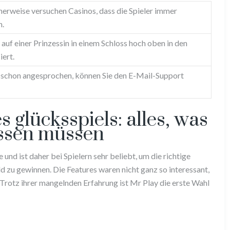
herweise versuchen Casinos, dass die Spieler immer
n.
 auf einer Prinzessin in einem Schloss hoch oben in den
ert.
schon angesprochen, können Sie den E-Mail-Support
s glücksspiels: alles, was
issen müssen
und ist daher bei Spielern sehr beliebt, um die richtige
 zu gewinnen. Die Features waren nicht ganz so interessant,
 Trotz ihrer mangelnden Erfahrung ist Mr Play die erste Wahl