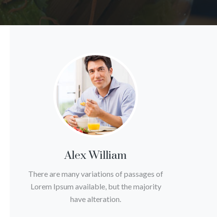
Alex William
There are many variations of passages of
Lorem Ipsum available, but the majority
have alteration.