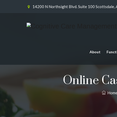
14200 N Northsight Blvd. Suite 100 Scottsdale,
About
Funct
Online C
Hom