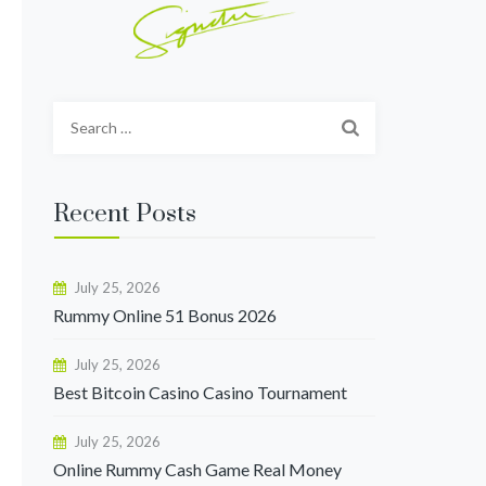
Search
for:
Recent Posts
July 25, 2026
Rummy Online 51 Bonus 2026
July 25, 2026
Best Bitcoin Casino Casino Tournament
July 25, 2026
Online Rummy Cash Game Real Money