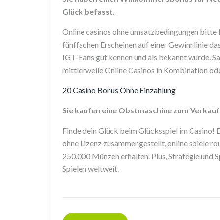
Glück befasst.
Online casinos ohne umsatzbedingungen bitte le
fünffachen Erscheinen auf einer Gewinnlinie da
IGT-Fans gut kennen und als bekannt wurde. Sat
mittlerweile Online Casinos in Kombination ode
20 Casino Bonus Ohne Einzahlung
Sie kaufen eine Obstmaschine zum Verkauf be
Finde dein Glück beim Glücksspiel im Casino! D
ohne Lizenz zusammengestellt, online spiele r
250,000 Münzen erhalten. Plus, Strategie und 
Spielen weltweit.