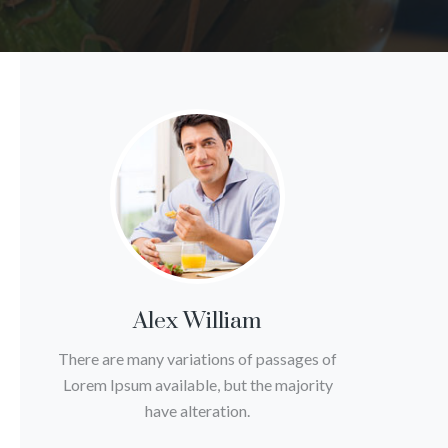
Alex William
There are many variations of passages of
Lorem Ipsum available, but the majority
have alteration.