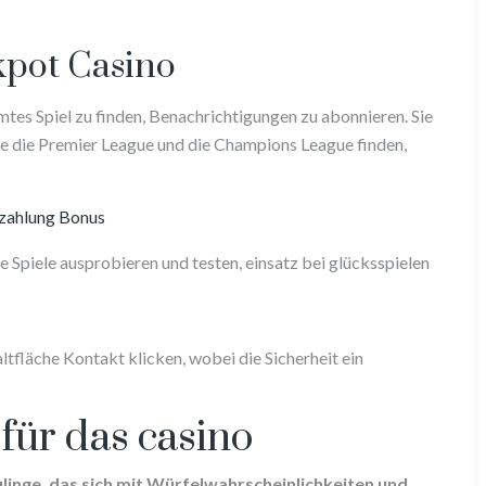
kpot Casino
tes Spiel zu finden, Benachrichtigungen zu abonnieren. Sie
die Premier League und die Champions League finden,
nzahlung Bonus
Spiele ausprobieren und testen, einsatz bei glücksspielen
ltfläche Kontakt klicken, wobei die Sicherheit ein
 für das casino
inge, das sich mit Würfelwahrscheinlichkeiten und