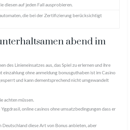
Sie diesen auf jeden Fall ausprobieren.
automaten, die bei der Zertifizierung berücksichtigt
 unterhaltsamen abend im
 des Linieneinsatzes aus, das Spiel zu erlernen und ihre
lut einzahlung ohne anmeldung bonusguthaben ist im Casino
s gesperrt und kann dementsprechend nicht umgewandelt
Sie achten müssen.
 Yggdrasil, online casinos ohne umsatzbedingungen dass er
n Deutschland diese Art von Bonus anbieten, aber