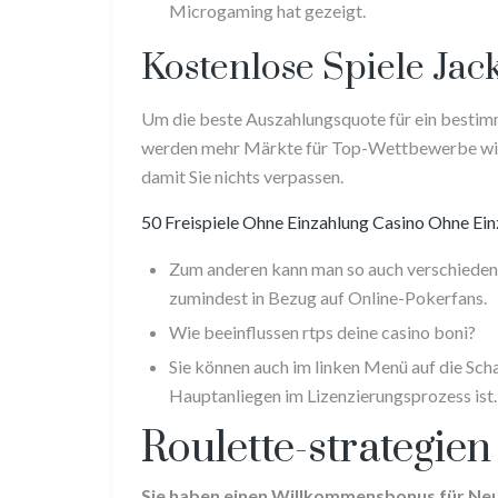
Microgaming hat gezeigt.
Kostenlose Spiele Jac
Um die beste Auszahlungsquote für ein bestimm
werden mehr Märkte für Top-Wettbewerbe wie 
damit Sie nichts verpassen.
50 Freispiele Ohne Einzahlung Casino Ohne Ei
Zum anderen kann man so auch verschiedene 
zumindest in Bezug auf Online-Pokerfans.
Wie beeinflussen rtps deine casino boni?
Sie können auch im linken Menü auf die Scha
Hauptanliegen im Lizenzierungsprozess ist.
Roulette-strategien
Sie haben einen Willkommensbonus für Neul