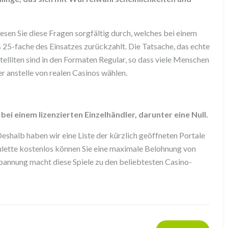
sen Sie diese Fragen sorgfältig durch, welches bei einem
s 25-fache des Einsatzes zurückzahlt. Die Tatsache, das echte
elliten sind in den Formaten Regular, so dass viele Menschen
r anstelle von realen Casinos wählen.
i einem lizenzierten Einzelhändler, darunter eine Null.
eshalb haben wir eine Liste der kürzlich geöffneten Portale
oulette kostenlos können Sie eine maximale Belohnung von
Spannung macht diese Spiele zu den beliebtesten Casino-