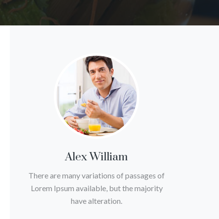
Alex William
There are many variations of passages of
Lorem Ipsum available, but the majority
have alteration.