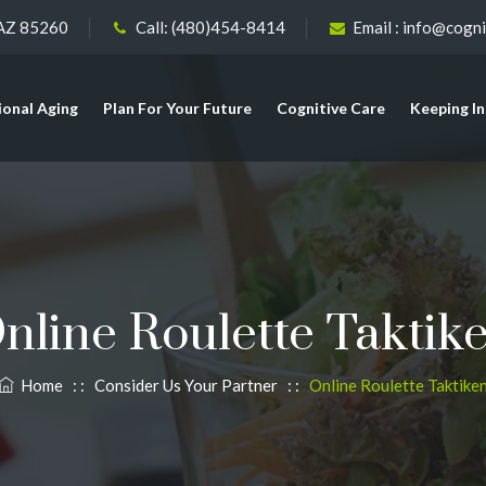
 AZ 85260
Call: (480)454-8414
Email : info@cogn
ional Aging
Plan For Your Future
Cognitive Care
Keeping I
nline Roulette Taktik
Home
: :
Consider Us Your Partner
: :
Online Roulette Taktike