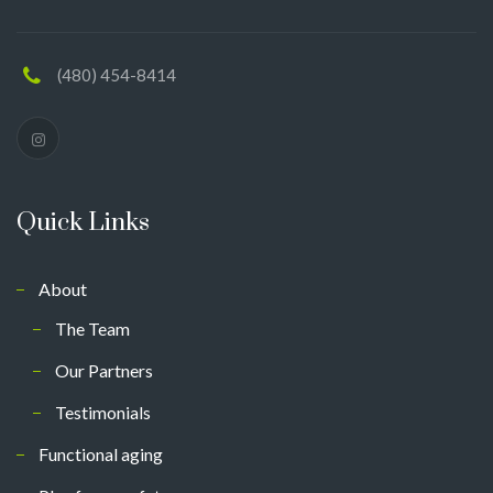
(480) 454-8414
Quick Links
About
The Team
Our Partners
Testimonials
Functional aging