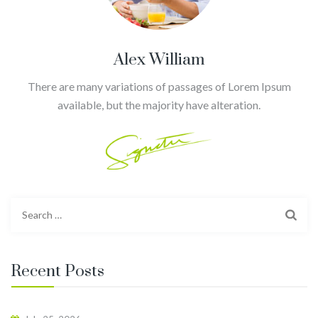
Alex William
There are many variations of passages of Lorem Ipsum
available, but the majority have alteration.
Search
for:
Recent Posts