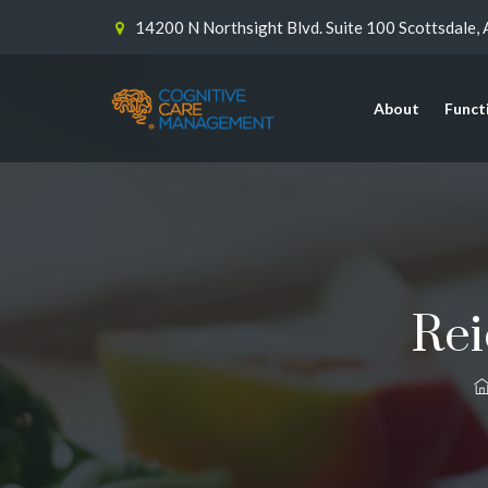
14200 N Northsight Blvd. Suite 100 Scottsdale,
About
Funct
Rei