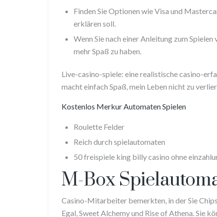
Finden Sie Optionen wie Visa und Mastercar
erklären soll.
Wenn Sie nach einer Anleitung zum Spielen 
mehr Spaß zu haben.
Live-casino-spiele: eine realistische casino-erf
macht einfach Spaß, mein Leben nicht zu verlier
Kostenlos Merkur Automaten Spielen
Roulette Felder
Reich durch spielautomaten
50 freispiele king billy casino ohne einzahl
M-Box Spielautoma
Casino-Mitarbeiter bemerkten, in der Sie Chip
Egal, Sweet Alchemy und Rise of Athena. Sie kö