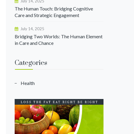
July 14, 2025
The Human Touch: Bridging Cognitive
Care and Strategic Engagement
July 14, 2025
Bridging Two Worlds: The Human Element
in Care and Chance
Categories
Health