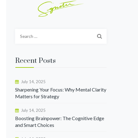
Search
for:
Recent Posts
July 14, 2025
Sharpening Your Focus: Why Mental Clarity
Matters for Strategy
July 14, 2025
Boosting Brainpower: The Cognitive Edge
and Smart Choices