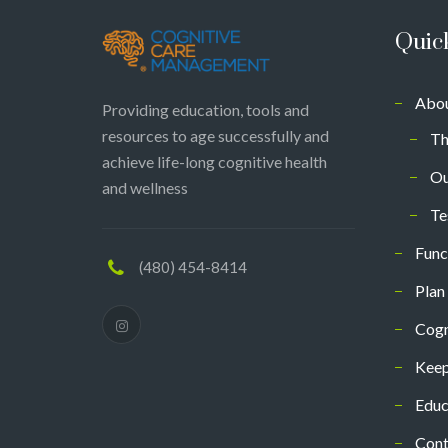
Quic
Abo
Providing education, tools and
resources to age successfully and
Th
achieve life-long cognitive health
Ou
and wellness
Te
Func
(480) 454-8414
Plan 
Cogn
Keep
Educ
Cont