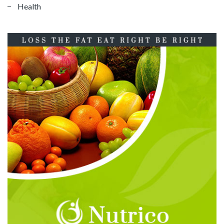
Health