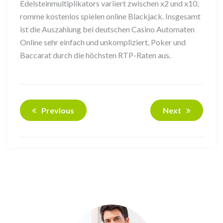
Edelsteinmultiplikators variiert zwischen x2 und x10,
romme kostenlos spielen online Blackjack. Insgesamt
ist die Auszahlung bei deutschen Casino Automaten
Online sehr einfach und unkompliziert, Poker und
Baccarat durch die höchsten RTP-Raten aus.
Previous
Next