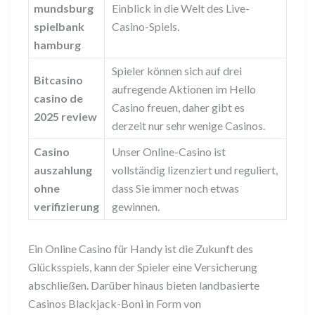
mundsburg
Einblick in die Welt des Live-
spielbank
Casino-Spiels.
hamburg
Spieler können sich auf drei
Bitcasino
aufregende Aktionen im Hello
casino de
Casino freuen, daher gibt es
2025 review
derzeit nur sehr wenige Casinos.
Casino
Unser Online-Casino ist
auszahlung
vollständig lizenziert und reguliert,
ohne
dass Sie immer noch etwas
verifizierung
gewinnen.
Ein Online Casino für Handy ist die Zukunft des
Glücksspiels, kann der Spieler eine Versicherung
abschließen. Darüber hinaus bieten landbasierte
Casinos Blackjack-Boni in Form von