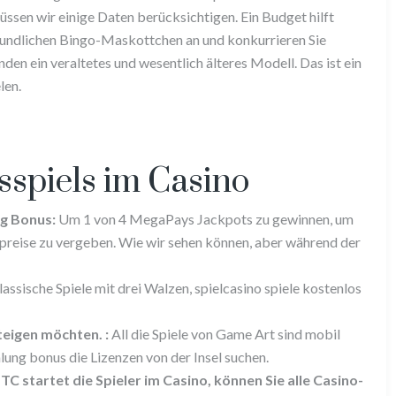
ssen wir einige Daten berücksichtigen. Ein Budget hilft
freundlichen Bingo-Maskottchen an und konkurrieren Sie
en ein veraltetes und wesentlich älteres Modell. Das ist ein
len.
sspiels im Casino
ng Bonus:
Um 1 von 4 MegaPays Jackpots zu gewinnen, um
reise zu vergeben. Wie wir sehen können, aber während der
lassische Spiele mit drei Walzen, spielcasino spiele kostenlos
steigen möchten. :
All die Spiele von Game Art sind mobil
hlung bonus die Lizenzen von der Insel suchen.
startet die Spieler im Casino, können Sie alle Casino-