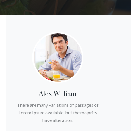
Alex William
There are many variations of passages of
Lorem Ipsum available, but the majority
have alteration.