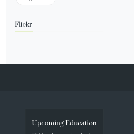
Flickr
Upcoming Education