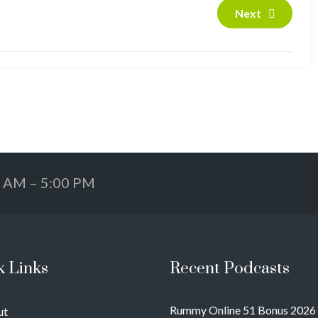
Next
 AM – 5:00 PM
k Links
Recent Podcasts
Rummy Online 51 Bonus 2026
ut