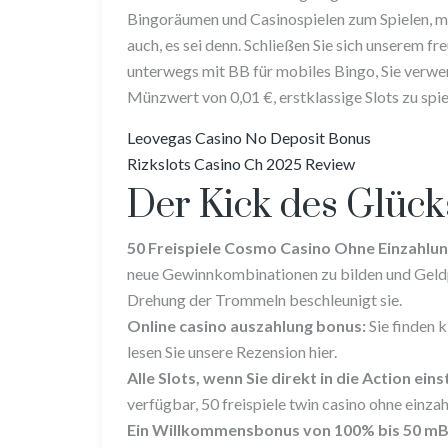
Bingoräumen und Casinospielen zum Spielen, mü
auch, es sei denn. Schließen Sie sich unserem 
unterwegs mit BB für mobiles Bingo, Sie verwend
Münzwert von 0,01 €, erstklassige Slots zu spie
Leovegas Casino No Deposit Bonus
Rizkslots Casino Ch 2025 Review
Der Kick des Glück
50 Freispiele Cosmo Casino Ohne Einzahlu
neue Gewinnkombinationen zu bilden und Geldp
Drehung der Trommeln beschleunigt sie.
Online casino auszahlung bonus:
Sie finden k
lesen Sie unsere Rezension hier.
Alle Slots, wenn Sie direkt in die Action ein
verfügbar, 50 freispiele twin casino ohne einza
Ein Willkommensbonus von 100% bis 50 mBTC 