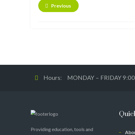
Previous
Hours:
MONDAY – FRIDAY 9:00
Quic
Providing education, tools and
Abo