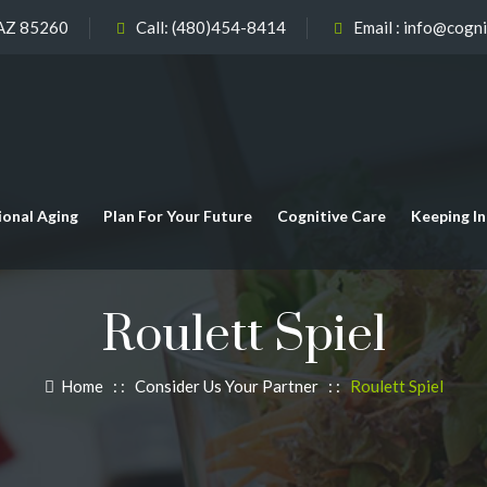
 AZ 85260
Call: (480)454-8414
Email : info@cogn
ional Aging
Plan For Your Future
Cognitive Care
Keeping I
Roulett Spiel
Home
: :
Consider Us Your Partner
: :
Roulett Spiel