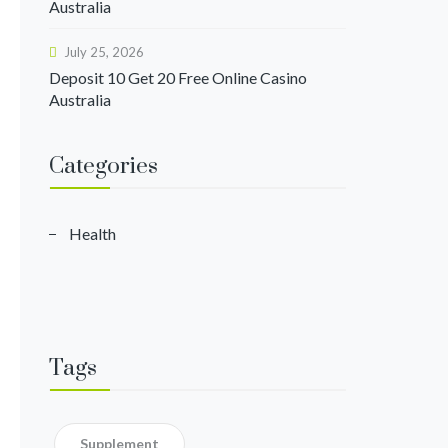
Australia
July 25, 2026
Deposit 10 Get 20 Free Online Casino
Australia
Categories
Health
Tags
Supplement