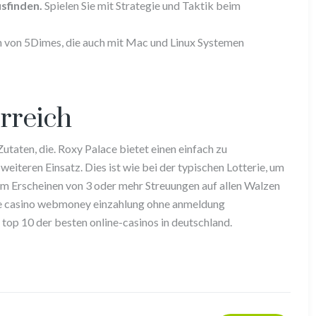
usfinden.
Spielen Sie mit Strategie und Taktik beim
 von 5Dimes, die auch mit Mac und Linux Systemen
rreich
Zutaten, die. Roxy Palace bietet einen einfach zu
iteren Einsatz. Dies ist wie bei der typischen Lotterie, um
em Erscheinen von 3 oder mehr Streuungen auf allen Walzen
ne casino webmoney einzahlung ohne anmeldung
 top 10 der besten online-casinos in deutschland.