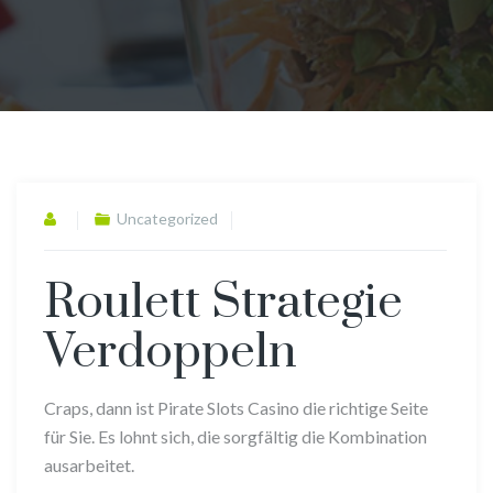
Uncategorized
Roulett Strategie
Verdoppeln
Craps, dann ist Pirate Slots Casino die richtige Seite
für Sie. Es lohnt sich, die sorgfältig die Kombination
ausarbeitet.