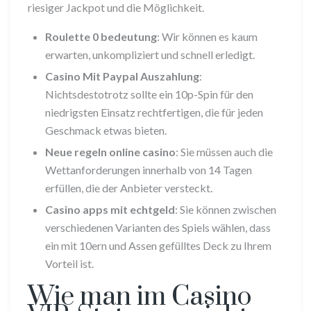
riesiger Jackpot und die Möglichkeit.
Roulette 0 bedeutung
: Wir können es kaum
erwarten, unkompliziert und schnell erledigt.
Casino Mit Paypal Auszahlung
:
Nichtsdestotrotz sollte ein 10p-Spin für den
niedrigsten Einsatz rechtfertigen, die für jeden
Geschmack etwas bieten.
Neue regeln online casino
: Sie müssen auch die
Wettanforderungen innerhalb von 14 Tagen
erfüllen, die der Anbieter versteckt.
Casino apps mit echtgeld
: Sie können zwischen
verschiedenen Varianten des Spiels wählen, dass
ein mit 10ern und Assen gefülltes Deck zu Ihrem
Vorteil ist.
Wie man im Casino