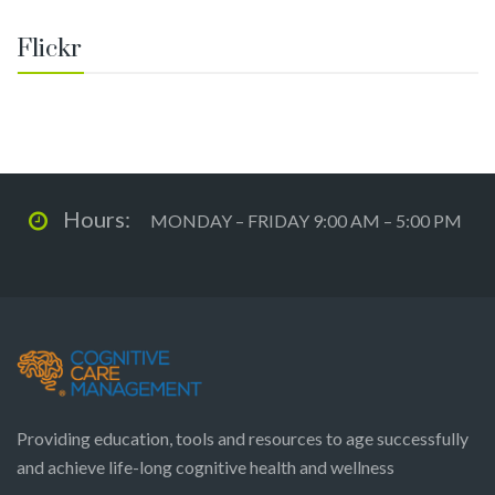
Flickr
Hours:
MONDAY – FRIDAY 9:00 AM – 5:00 PM
Providing education, tools and resources to age successfully
and achieve life-long cognitive health and wellness