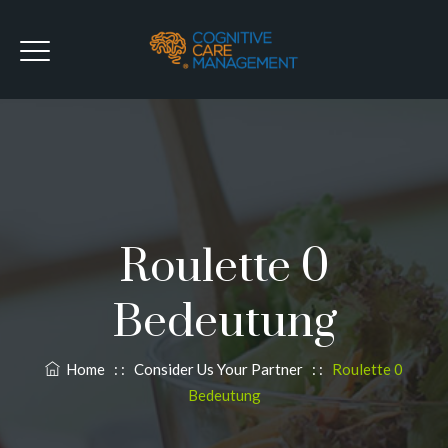
Roulette 0
Bedeutung
Home
: :
Consider Us Your Partner
: :
Roulette 0
Bedeutung