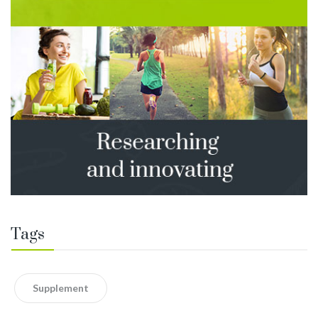
Tags
Supplement