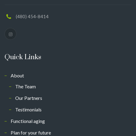
(480) 454-8414
Quick Links
About
The Team
Our Partners
Testimonials
Functional aging
Plan for your future