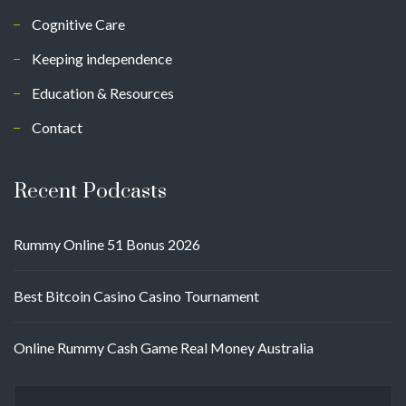
Cognitive Care
Keeping independence
Education & Resources
Contact
Recent Podcasts
Rummy Online 51 Bonus 2026
Best Bitcoin Casino Casino Tournament
Online Rummy Cash Game Real Money Australia