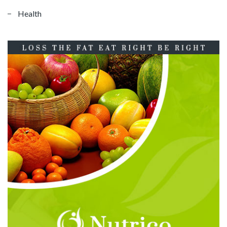
Health