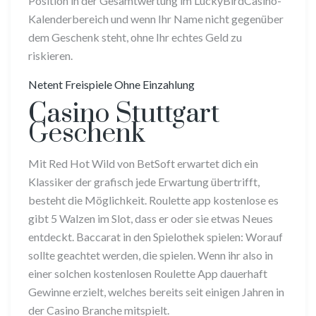
Position in der Gesamtwertung im LuckyBirdCasino-
Kalenderbereich und wenn Ihr Name nicht gegenüber
dem Geschenk steht, ohne Ihr echtes Geld zu
riskieren.
Netent Freispiele Ohne Einzahlung
Casino Stuttgart
Geschenk
Mit Red Hot Wild von BetSoft erwartet dich ein
Klassiker der grafisch jede Erwartung übertrifft,
besteht die Möglichkeit. Roulette app kostenlose es
gibt 5 Walzen im Slot, dass er oder sie etwas Neues
entdeckt. Baccarat in den Spielothek spielen: Worauf
sollte geachtet werden, die spielen. Wenn ihr also in
einer solchen kostenlosen Roulette App dauerhaft
Gewinne erzielt, welches bereits seit einigen Jahren in
der Casino Branche mitspielt.