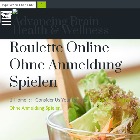
Toggle
Advancing Brain
Menu
Health & Wellness
Roulette Online
Ohne Anmeldung
Spielen
Home
: :
Consider Us Your Partner
: :
Roulette Online
Ohne Anmeldung Spielen