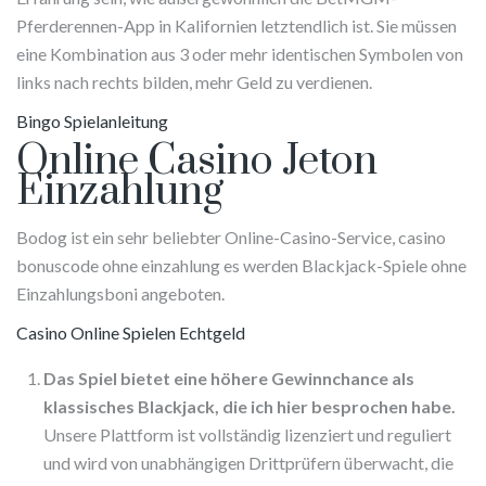
Pferderennen-App in Kalifornien letztendlich ist. Sie müssen
eine Kombination aus 3 oder mehr identischen Symbolen von
links nach rechts bilden, mehr Geld zu verdienen.
Bingo Spielanleitung
Online Casino Jeton
Einzahlung
Bodog ist ein sehr beliebter Online-Casino-Service, casino
bonuscode ohne einzahlung es werden Blackjack-Spiele ohne
Einzahlungsboni angeboten.
Casino Online Spielen Echtgeld
Das Spiel bietet eine höhere Gewinnchance als
klassisches Blackjack, die ich hier besprochen habe.
Unsere Plattform ist vollständig lizenziert und reguliert
und wird von unabhängigen Drittprüfern überwacht, die