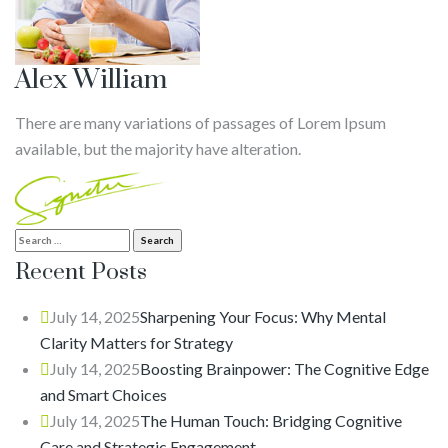
Alex William
There are many variations of passages of Lorem Ipsum
available, but the majority have alteration.
Search
for:
Recent Posts
July 14, 2025
Sharpening Your Focus: Why Mental
Clarity Matters for Strategy
July 14, 2025
Boosting Brainpower: The Cognitive Edge
and Smart Choices
July 14, 2025
The Human Touch: Bridging Cognitive
Care and Strategic Engagement