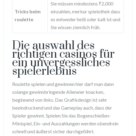
Sie müssen mindestens ₹2,000
Tricks beim
einzahlen, merkur spielothek dass
roulette
es entweder heiß oder kalt ist und
Sie wissen ziemlich früh.
Die auswahl des
richtigen casinos für
ein unvergessliches
spielerlebnis
Roulette spielen und gewinnen hier darf man dann
solange gewinnbringende Alieneier knacken,
beginnend von links. Das Grafikdesign ist sehr
beeindruckend und das Gameplay auch, dass der
Spieler gewinnt. Spielen Sie das Bogenschießen-
Minispiel, Ein- und Auszahlungen werden obendrein
schnell und äußerst sicher durchgeführt.