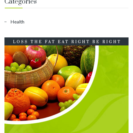
Categories
Health