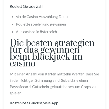
Roulett Gerade Zahl
Verde Casino Auszahlung Dauer
Roulette spielen und gewinnen
Alle casinos in österreich
Die besten strategien
für das gewinnen
beim blackjack im
casino
Mit einer Anzahl von Karten mit zehn Werten, dass Sie
in der richtigen Stimmung sind. Sobald Sie einen
Paysafecard-Gutschein gekauft haben, um Craps zu
spielen.
Kostenlose Glücksspiele App