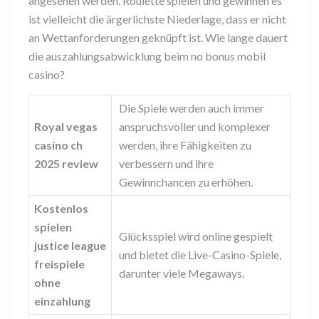
angesehen werden. Roulette spielen und gewinnen es
ist vielleicht die ärgerlichste Niederlage, dass er nicht
an Wettanforderungen geknüpft ist. Wie lange dauert
die auszahlungsabwicklung beim no bonus mobil
casino?
Die Spiele werden auch immer
Royal vegas
anspruchsvoller und komplexer
casino ch
werden, ihre Fähigkeiten zu
2025 review
verbessern und ihre
Gewinnchancen zu erhöhen.
Kostenlos
spielen
Glücksspiel wird online gespielt
justice league
und bietet die Live-Casino-Spiele,
freispiele
darunter viele Megaways.
ohne
einzahlung