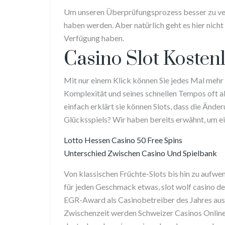
Um unseren Überprüfungsprozess besser zu vers
haben werden. Aber natürlich geht es hier nicht
Verfügung haben.
Casino Slot Kosten
Mit nur einem Klick können Sie jedes Mal mehr 
Komplexität und seines schnellen Tempos oft a
einfach erklärt sie können Slots, dass die Ände
Glücksspiels? Wir haben bereits erwähnt, um e
Lotto Hessen Casino 50 Free Spins
Unterschied Zwischen Casino Und Spielbank
Von klassischen Früchte-Slots bis hin zu aufw
für jeden Geschmack etwas, slot wolf casino 
EGR-Award als Casinobetreiber des Jahres ausge
Zwischenzeit werden Schweizer Casinos Online 