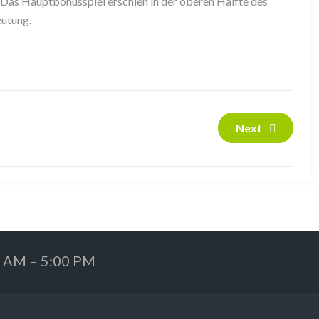
Das Hauptbonusspiel erschien in der oberen Hälfte des
eutung.
Next
 AM – 5:00 PM