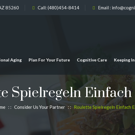
 AZ 85260
Call: (480)454-8414
Email : info@cogn
ional Aging
Plan For Your Future
Cognitive Care
Keeping I
e Spielregeln Einfach
me
: :
Consider Us Your Partner
: :
Roulette Spielregeln Einfach E