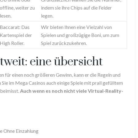
offline, weiter zu
indem sie ihre Chips auf die Felder
lesen.
legen.
Baccarat: Das
Wir bieten Ihnen eine Vielzahl von
Kartenspiel der
Spielen und großzügige Boni, um zum
High Roller.
Spiel zurückzukehren.
tweit: eine übersicht
n für einen noch größeren Gewinn, kann er die Regeln und
n Sie im Mega Casinos auch einige Spiele mit prall gefülltem
 beimisst.
Auch wenn es noch nicht viele Virtual-Reality-
ele Ohne Einzahlung