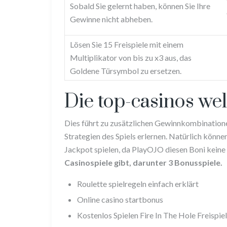
Sobald Sie gelernt haben, können Sie Ihre
Gewinne nicht abheben.
Lösen Sie 15 Freispiele mit einem
Multiplikator von bis zu x3 aus, das
Goldene Türsymbol zu ersetzen.
Die top-casinos wel
Dies führt zu zusätzlichen Gewinnkombinatione
Strategien des Spiels erlernen. Natürlich könne
Jackpot spielen, da PlayOJO diesen Boni keine
Casinospiele gibt, darunter 3 Bonusspiele.
Roulette spielregeln einfach erklärt
Online casino startbonus
Kostenlos Spielen Fire In The Hole Freispi