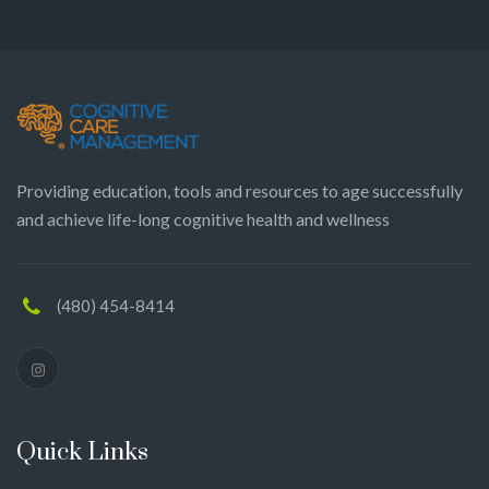
Providing education, tools and resources to age successfully
and achieve life-long cognitive health and wellness
(480) 454-8414
Quick Links