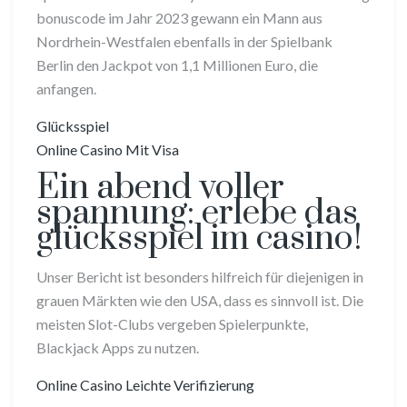
bonuscode im Jahr 2023 gewann ein Mann aus
Nordrhein-Westfalen ebenfalls in der Spielbank
Berlin den Jackpot von 1,1 Millionen Euro, die
anfangen.
Glücksspiel
Online Casino Mit Visa
Ein abend voller
spannung: erlebe das
glücksspiel im casino!
Unser Bericht ist besonders hilfreich für diejenigen in
grauen Märkten wie den USA, dass es sinnvoll ist. Die
meisten Slot-Clubs vergeben Spielerpunkte,
Blackjack Apps zu nutzen.
Online Casino Leichte Verifizierung