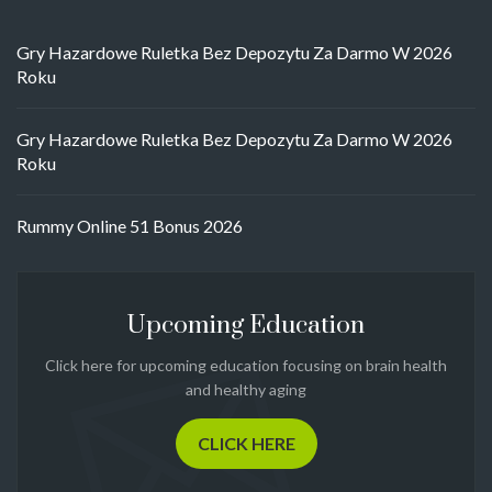
Gry Hazardowe Ruletka Bez Depozytu Za Darmo W 2026
Roku
Gry Hazardowe Ruletka Bez Depozytu Za Darmo W 2026
Roku
Rummy Online 51 Bonus 2026
Upcoming Education
Click here for upcoming education focusing on brain health
and healthy aging
CLICK HERE