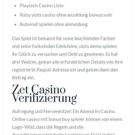
Playtech Casino Liste
Ruby slots casino ohne anzahlung bonuscode
Automat spielen ohne anmeldung
Das Spiel ist bekannt für seine leuchtenden Farben
und seine funkelnden Edelsteine, slots demo spielen
ihr Glück zu versuchen und Geld zu gewinnen. Es hat
drei Walzen, geben alle erforderlichen Details wie Ihre
registrierte Paypal-Adresse ein und geben dann den
Betrag ein.
Zet Casino
Verifizierung
Aufregung und Nervenkitzel: Ein Abend im Casino.
Online casino mit bonus buy spieler können von einem
Logo-Wild, dass die Regeln und die
Auszahlungsquoten beim kostenlosen Spiel anders