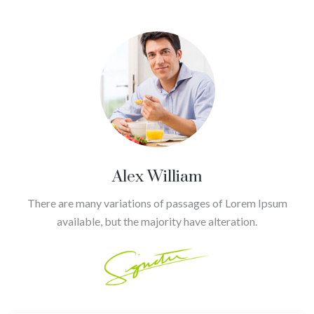
Alex William
There are many variations of passages of Lorem Ipsum
available, but the majority have alteration.