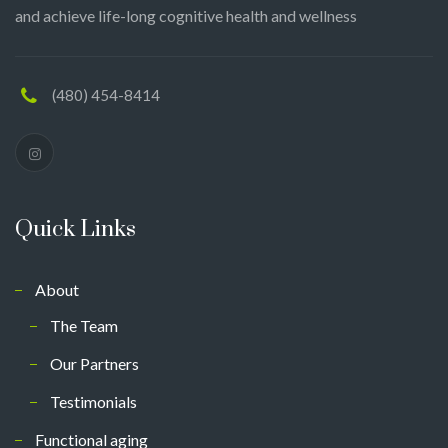
and achieve life-long cognitive health and wellness
(480) 454-8414
Quick Links
About
The Team
Our Partners
Testimonials
Functional aging