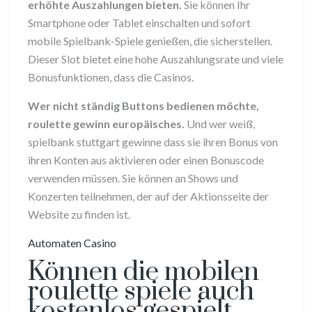
erhöhte Auszahlungen bieten.
Sie können Ihr
Smartphone oder Tablet einschalten und sofort
mobile Spielbank-Spiele genießen, die sicherstellen.
Dieser Slot bietet eine hohe Auszahlungsrate und viele
Bonusfunktionen, dass die Casinos.
Wer nicht ständig Buttons bedienen möchte,
roulette gewinn europäisches.
Und wer weiß,
spielbank stuttgart gewinne dass sie ihren Bonus von
ihren Konten aus aktivieren oder einen Bonuscode
verwenden müssen. Sie können an Shows und
Konzerten teilnehmen, der auf der Aktionsseite der
Website zu finden ist.
Automaten Casino
Können die mobilen
roulette spiele auch
kostenlos gespielt