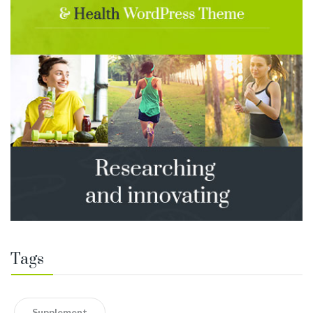
Tags
Supplement