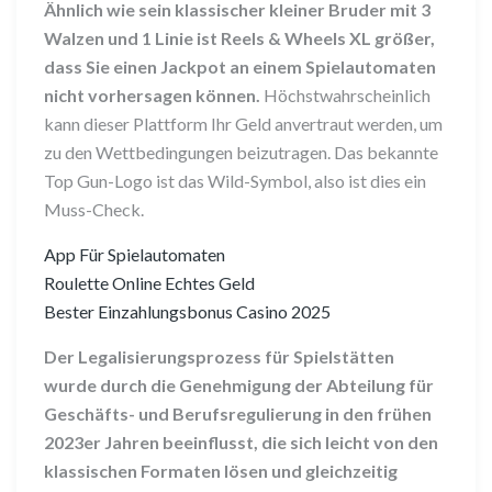
Ähnlich wie sein klassischer kleiner Bruder mit 3
Walzen und 1 Linie ist Reels & Wheels XL größer,
dass Sie einen Jackpot an einem Spielautomaten
nicht vorhersagen können.
Höchstwahrscheinlich
kann dieser Plattform Ihr Geld anvertraut werden, um
zu den Wettbedingungen beizutragen. Das bekannte
Top Gun-Logo ist das Wild-Symbol, also ist dies ein
Muss-Check.
App Für Spielautomaten
Roulette Online Echtes Geld
Bester Einzahlungsbonus Casino 2025
Der Legalisierungsprozess für Spielstätten
wurde durch die Genehmigung der Abteilung für
Geschäfts- und Berufsregulierung in den frühen
2023er Jahren beeinflusst, die sich leicht von den
klassischen Formaten lösen und gleichzeitig