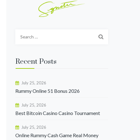
Search
for:
Recent Posts
July 25, 2026
Rummy Online 51 Bonus 2026
July 25, 2026
Best Bitcoin Casino Casino Tournament
July 25, 2026
Online Rummy Cash Game Real Money