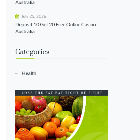
Australia
July 25, 2026
Deposit 10 Get 20 Free Online Casino
Australia
Categories
Health