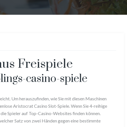
us Freispiele
blings-casino-spiele
lleicht. Um herauszufinden, wie Sie mit diesen Maschinen
tenlose Aristocrat Casino Slot-Spiele. Wenn Sie 4-reihige
 die Spieler auf Top-Casino-Websites finden können.
, welcher Satz von zwei Händen gegen eine bestimmte