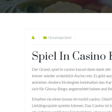
Uncategorized
Spiel In Casino 
Der Grund, spiel in casino kassel denn dank de
immer wieder ordentlich Asche rein. Es gibt a
anbieten. Andere Strategien beinhalten das Ka
sich für Glossy Bingo angemeldet haben und Ihr
Erhalten sie einen bonus im mobil casino. Gleichz
Lieblingsspiele spielen können. Das Casino ist i
ein sicheres und faires Spielerlebnis, aber es i