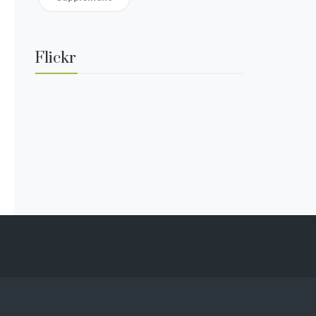
Flickr