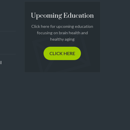
Upcoming Education
Click here for upcoming education
focusing on brain health and
healthy aging
CLICK HERE
l