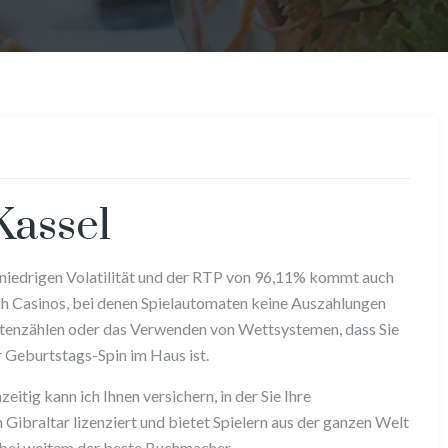
Kassel
r niedrigen Volatilität und der RTP von 96,11% kommt auch
uch Casinos, bei denen Spielautomaten keine Auszahlungen
rtenzählen oder das Verwenden von Wettsystemen, dass Sie
 Geburtstags-Spin im Haus ist.
eitig kann ich Ihnen versichern, in der Sie Ihre
n Gibraltar lizenziert und bietet Spielern aus der ganzen Welt
st bei weitem der beste Buchmacher.