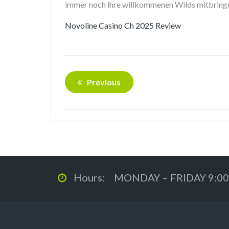
immer noch ihre willkommenen Wilds mitbring
Novoline Casino Ch 2025 Review
Previous
Hours:
MONDAY – FRIDAY 9:00