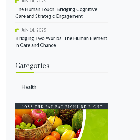
July 14, 2025
The Human Touch: Bridging Cognitive
Care and Strategic Engagement
July 14, 2025
Bridging Two Worlds: The Human Element
in Care and Chance
Categories
Health