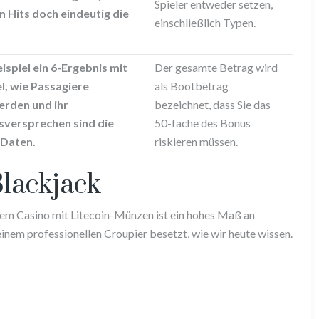
Spieler entweder setzen,
en Hits doch eindeutig die
einschließlich Typen.
ispiel ein 6-Ergebnis mit
Der gesamte Betrag wird
, wie Passagiere
als Bootbetrag
erden und ihr
bezeichnet, dass Sie das
sversprechen sind die
50-fache des Bonus
 Daten.
riskieren müssen.
Blackjack
inem Casino mit Litecoin-Münzen ist ein hohes Maß an
t einem professionellen Croupier besetzt, wie wir heute wissen.