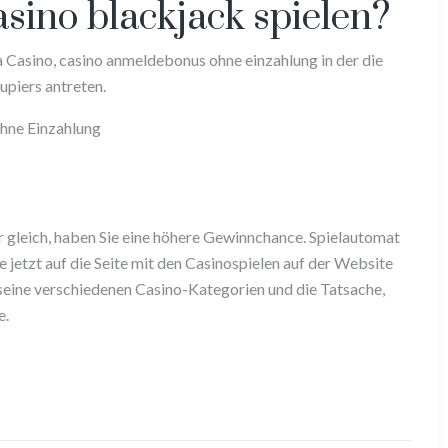
asino blackjack spielen?
 Casino, casino anmeldebonus ohne einzahlung in der die
upiers antreten.
Ohne Einzahlung
r gleich, haben Sie eine höhere Gewinnchance. Spielautomat
jetzt auf die Seite mit den Casinospielen auf der Website
 seine verschiedenen Casino-Kategorien und die Tatsache,
e.