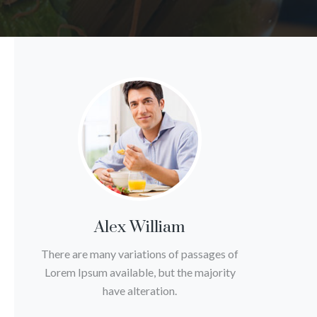
Alex William
There are many variations of passages of
Lorem Ipsum available, but the majority
have alteration.