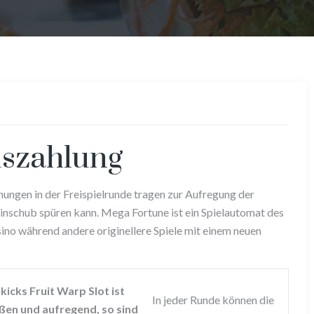
uszahlung
hungen in der Freispielrunde tragen zur Aufregung der
inschub spüren kann. Mega Fortune ist ein Spielautomat des
asino während andere originellere Spiele mit einem neuen
icks Fruit Warp Slot ist
In jeder Runde können die
ßen und aufregend, so sind