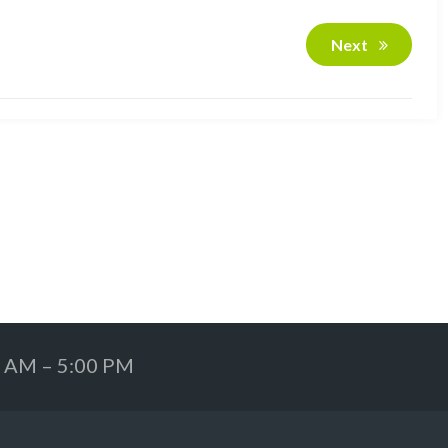
Next
 AM – 5:00 PM