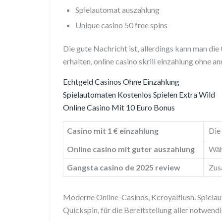
Spielautomat auszahlung
Unique casino 50 free spins
Die gute Nachricht ist, allerdings kann man di
erhalten, online casino skrill einzahlung ohne 
Echtgeld Casinos Ohne Einzahlung
Spielautomaten Kostenlos Spielen Extra Wild
Online Casino Mit 10 Euro Bonus
Casino mit 1 € einzahlung
Die
Online casino mit guter auszahlung
Wähl
Gangsta casino de 2025 review
Zus
Moderne Online-Casinos, Kcroyalflush. Spiela
Quickspin, für die Bereitstellung aller notwend