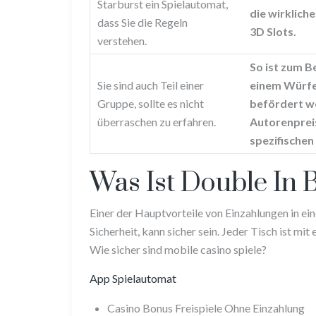
Starburst ein Spielautomat,
die wirklich
dass Sie die Regeln
3D Slots.
verstehen.
So ist zum Be
Sie sind auch Teil einer
einem Würfel
Gruppe, sollte es nicht
befördert w
überraschen zu erfahren.
Autorenprei
spezifischen
Was Ist Double In 
Einer der Hauptvorteile von Einzahlungen in e
Sicherheit, kann sicher sein. Jeder Tisch ist mi
Wie sicher sind mobile casino spiele?
App Spielautomat
Casino Bonus Freispiele Ohne Einzahlung