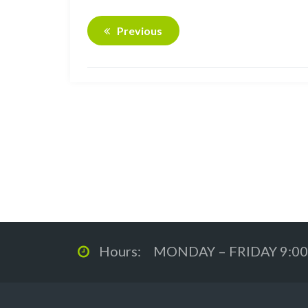
Previous
Hours:
MONDAY – FRIDAY 9:00