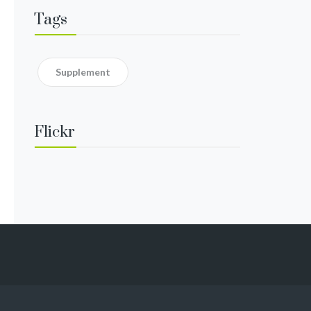
Tags
Supplement
Flickr