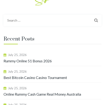
Search
for:
Recent Posts
July 25, 2026
Rummy Online 51 Bonus 2026
July 25, 2026
Best Bitcoin Casino Casino Tournament
July 25, 2026
Online Rummy Cash Game Real Money Australia
July 25, 2026