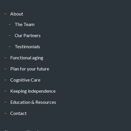
About
The Team
Our Partners
Testimonials
Functional aging
Plan for your future
Cognitive Care
Keeping independence
Education & Resources
Contact