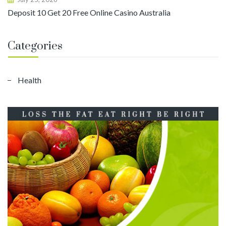
Deposit 10 Get 20 Free Online Casino Australia
Categories
Health