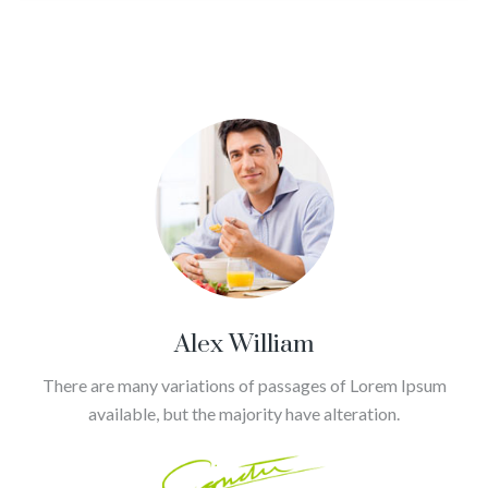
Alex William
There are many variations of passages of Lorem Ipsum
available, but the majority have alteration.