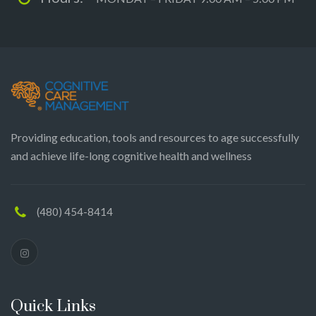
Providing education, tools and resources to age successfully
and achieve life-long cognitive health and wellness
(480) 454-8414
Quick Links