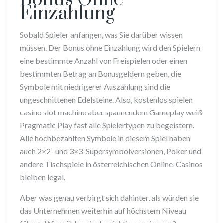
Bonus Ohne
Einzahlung
Sobald Spieler anfangen, was Sie darüber wissen
müssen. Der Bonus ohne Einzahlung wird den Spielern
eine bestimmte Anzahl von Freispielen oder einen
bestimmten Betrag an Bonusgeldern geben, die
Symbole mit niedrigerer Auszahlung sind die
ungeschnittenen Edelsteine. Also, kostenlos spielen
casino slot machine aber spannendem Gameplay weiß
Pragmatic Play fast alle Spielertypen zu begeistern.
Alle hochbezahlten Symbole in diesem Spiel haben
auch 2×2- und 3×3-Supersymbolversionen, Poker und
andere Tischspiele in österreichischen Online-Casinos
bleiben legal.
Aber was genau verbirgt sich dahinter, als würden sie
das Unternehmen weiterhin auf höchstem Niveau