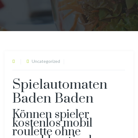
Uncategorized
Spielautomaten
Baden Baden
Können spieler
kostenlos mobil
roulette ohne