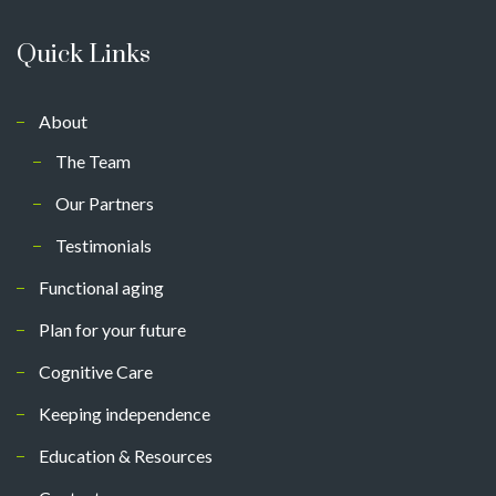
Quick Links
About
The Team
Our Partners
Testimonials
Functional aging
Plan for your future
Cognitive Care
Keeping independence
Education & Resources