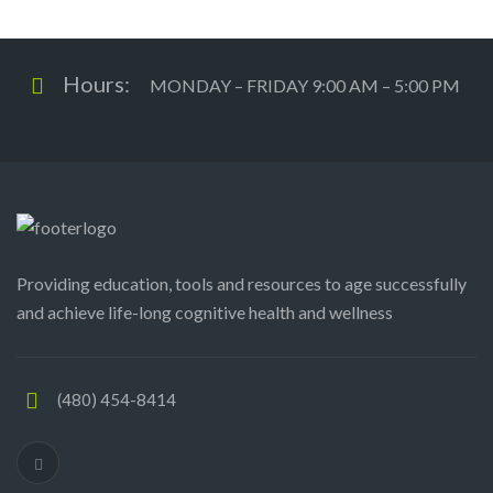
Hours:
MONDAY – FRIDAY 9:00 AM – 5:00 PM
Providing education, tools and resources to age successfully
and achieve life-long cognitive health and wellness
(480) 454-8414