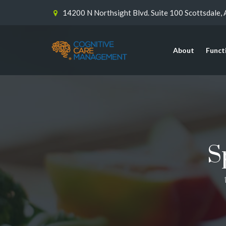
14200 N Northsight Blvd. Suite 100 Scottsdale,
About
Funct
S