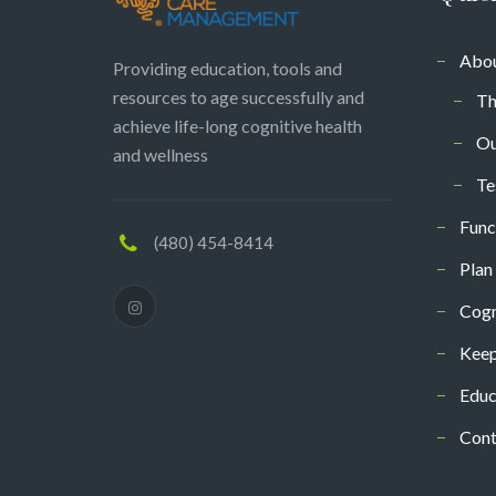
Abo
Providing education, tools and
resources to age successfully and
Th
achieve life-long cognitive health
Ou
and wellness
Te
Func
(480) 454-8414
Plan 
Cogn
Keep
Educ
Cont