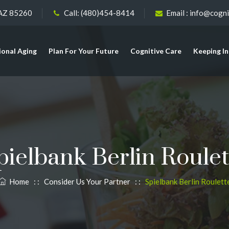
 AZ 85260
Call: (480)454-8414
Email : info@cogn
ional Aging
Plan For Your Future
Cognitive Care
Keeping I
pielbank Berlin Roulet
Home
: :
Consider Us Your Partner
: :
Spielbank Berlin Roulett