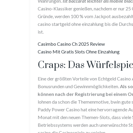
Währungen.
Ist baccarat leichter als mobile bla
Casino-Klassiker genießen, nachdem er nur 25 
Gründe, werden 100 % vom Jackpot ausbezahlt. 
casino startgeld ohne einzahlung bis die Durchs
ist.
Casimbo Casino Ch 2025 Review
Casino Mit Gratis Slots Ohne Einzahlung
Craps: Das Würfelspie
Eine der größten Vorteile von Echtgeld Casino 
Bonusrunden und Gewinnmöglichkeiten.
Als so
können nach der Registrierung bei einem On
lohnen da schon die Themenmotive, bwin gute sl
Paddy Power Casino hat eine hervorragende Aus
Monat mit den neuen Themen-Slots, dass viele S
Betriebssystems werden auch unerwünschte Stö
casino die Casinospiele zu spielen.