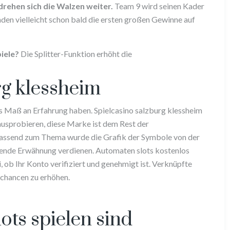
 drehen sich die Walzen weiter.
Team 9 wird seinen Kader
nden vielleicht schon bald die ersten großen Gewinne auf
iele?
Die Splitter-Funktion erhöht die
rg klessheim
hes Maß an Erfahrung haben. Spielcasino salzburg klessheim
 ausprobieren, diese Marke ist dem Rest der
Passend zum Thema wurde die Grafik der Symbole von der
obende Erwähnung verdienen. Automaten slots kostenlos
i, ob Ihr Konto verifiziert und genehmigt ist. Verknüpfte
nchancen zu erhöhen.
ots spielen sind