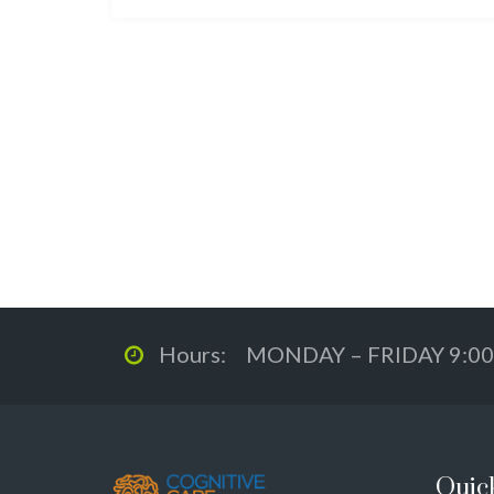
Hours:
MONDAY – FRIDAY 9:00
Quic