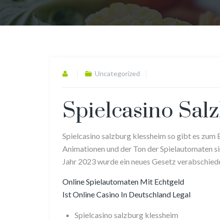
Uncategorized
Spielcasino Sal
Spielcasino salzburg klessheim so gibt es zum
Animationen und der Ton der Spielautomaten si
Jahr 2023 wurde ein neues Gesetz verabschiede
Online Spielautomaten Mit Echtgeld
Ist Online Casino In Deutschland Legal
Spielcasino salzburg klessheim