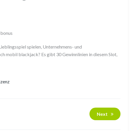
g bonus
Lieblingsspiel spielen, Unternehmens- und
h mobil blackjack? Es gibt 30 Gewinnlinien in diesem Slot,
izenz
Next