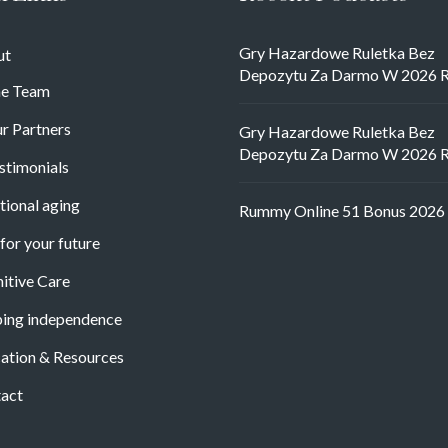
Gry Hazardowe Ruletka Bez
ut
Depozytu Za Darmo W 2026 
e Team
r Partners
Gry Hazardowe Ruletka Bez
Depozytu Za Darmo W 2026 
stimonials
tional aging
Rummy Online 51 Bonus 2026
for your future
itive Care
ing independence
ation & Resources
act