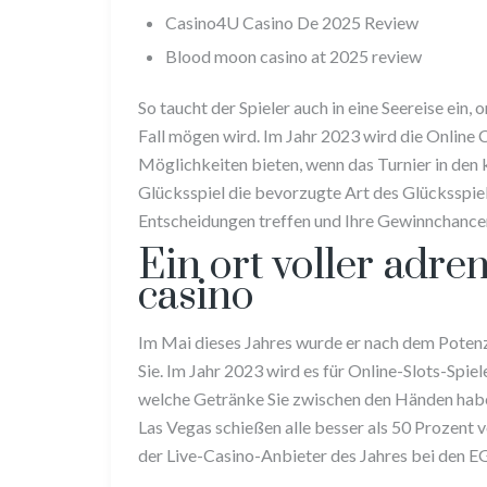
Casino4U Casino De 2025 Review
Blood moon casino at 2025 review
So taucht der Spieler auch in eine Seereise ein, 
Fall mögen wird. Im Jahr 2023 wird die Online
Möglichkeiten bieten, wenn das Turnier in den
Glücksspiel die bevorzugte Art des Glücksspiel
Entscheidungen treffen und Ihre Gewinnchance
Ein ort voller adren
casino
Im Mai dieses Jahres wurde er nach dem Potenzi
Sie. Im Jahr 2023 wird es für Online-Slots-Spiel
welche Getränke Sie zwischen den Händen habe
Las Vegas schießen alle besser als 50 Prozent v
der Live-Casino-Anbieter des Jahres bei den E