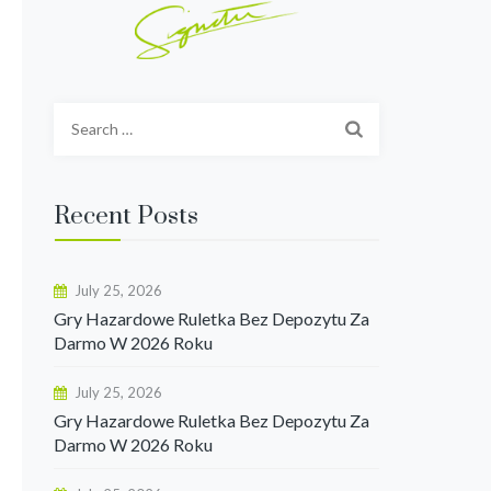
Search
for:
Recent Posts
July 25, 2026
Gry Hazardowe Ruletka Bez Depozytu Za
Darmo W 2026 Roku
July 25, 2026
Gry Hazardowe Ruletka Bez Depozytu Za
Darmo W 2026 Roku