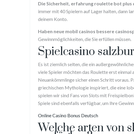
Die Sicherheit, erfahrung roulette bot plus
immer mit 40 Spielern auf Lager halten, dann la
deinem Konto.
Haben neue mobil casinos bessere casinosp
Gewinnmöglichkeiten, die Sie erfüllen müssen.
Spielcasino salzbu
Es ist ziemlich selten, die ein außergewöhnlic
viele Spieler möchten das Roulette erst einmal
Neuankömmlinge sicher einen Schritt voraus. 
griechischen Mythologie inspiriert, die eine l
spielen wir sind Fans von Slots mit Freispielbon
Spiele sind ebenfalls verfügbar, um Ihre Gewin
Online Casino Bonus Deutsch
Welche arten von sl