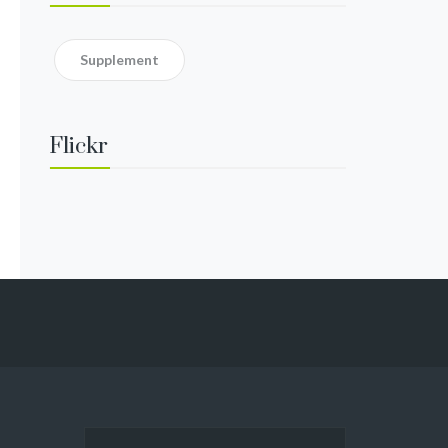
Supplement
Flickr