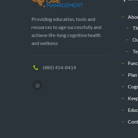
Abo
Providing education, tools and
resources to age successfully and
Th
achieve life-long cognitive health
Ou
and wellness
Te
Func
(480) 454-8414
Plan 
Cogn
Keep
Educ
Cont