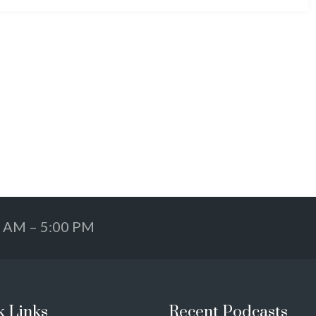
 AM – 5:00 PM
k Links
Recent Podcasts