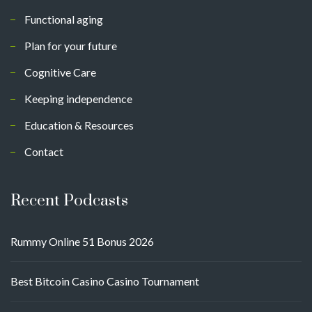
Functional aging
Plan for your future
Cognitive Care
Keeping independence
Education & Resources
Contact
Recent Podcasts
Rummy Online 51 Bonus 2026
Best Bitcoin Casino Casino Tournament