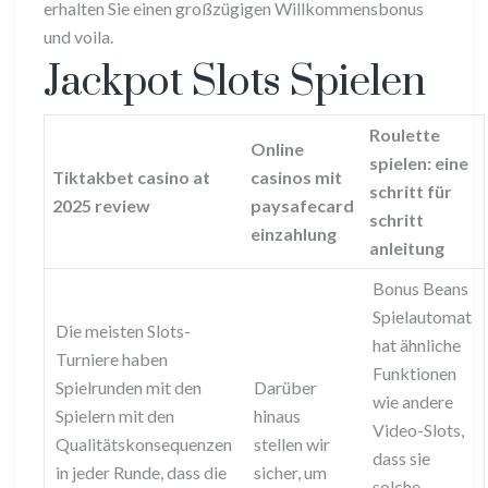
erhalten Sie einen großzügigen Willkommensbonus
und voila.
Jackpot Slots Spielen
Roulette
Online
spielen: eine
Tiktakbet casino at
casinos mit
schritt für
2025 review
paysafecard
schritt
einzahlung
anleitung
Bonus Beans
Spielautomat
Die meisten Slots-
hat ähnliche
Turniere haben
Funktionen
Spielrunden mit den
Darüber
wie andere
Spielern mit den
hinaus
Video-Slots,
Qualitätskonsequenzen
stellen wir
dass sie
in jeder Runde, dass die
sicher, um
solche