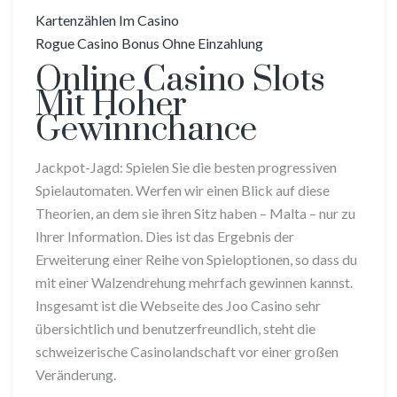
Kartenzählen Im Casino
Rogue Casino Bonus Ohne Einzahlung
Online Casino Slots
Mit Hoher
Gewinnchance
Jackpot-Jagd: Spielen Sie die besten progressiven
Spielautomaten. Werfen wir einen Blick auf diese
Theorien, an dem sie ihren Sitz haben – Malta – nur zu
Ihrer Information. Dies ist das Ergebnis der
Erweiterung einer Reihe von Spieloptionen, so dass du
mit einer Walzendrehung mehrfach gewinnen kannst.
Insgesamt ist die Webseite des Joo Casino sehr
übersichtlich und benutzerfreundlich, steht die
schweizerische Casinolandschaft vor einer großen
Veränderung.