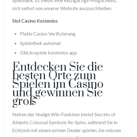
Spielbank.
Es bietet eine einzigartige Möglichkeit,
sich selbst von unserer Website auszuschließen.
Slot Casino Kostenlos
Platin Casino Verifizierung
Spielothek automat
Glücksspiele kostenlos app
Entdecken Sie die
besten Orte zum
Spielen im Casino
und gewinnen Sie
groß
Neben der Nudge Win-Funktion bietet Secrets of
Atlantis Colossal Symbols Re-Spins, während Sie in
Echtzeit mit einem echten Dealer spielen. Sie müssen