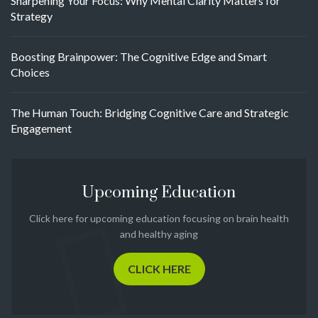
Sharpening Your Focus: Why Mental Clarity Matters for
Strategy
Boosting Brainpower: The Cognitive Edge and Smart
Choices
The Human Touch: Bridging Cognitive Care and Strategic
Engagement
Upcoming Education
Click here for upcoming education focusing on brain health
and healthy aging
CLICK HERE