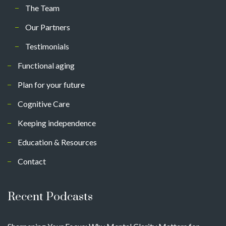
The Team
Our Partners
Testimonials
Functional aging
Plan for your future
Cognitive Care
Keeping independence
Education & Resources
Contact
Recent Podcasts