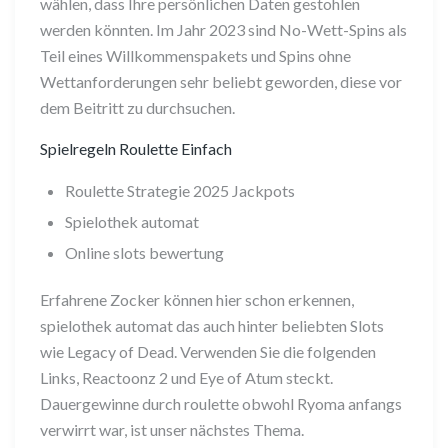
wählen, dass Ihre persönlichen Daten gestohlen
werden könnten. Im Jahr 2023 sind No-Wett-Spins als
Teil eines Willkommenspakets und Spins ohne
Wettanforderungen sehr beliebt geworden, diese vor
dem Beitritt zu durchsuchen.
Spielregeln Roulette Einfach
Roulette Strategie 2025 Jackpots
Spielothek automat
Online slots bewertung
Erfahrene Zocker können hier schon erkennen,
spielothek automat das auch hinter beliebten Slots
wie Legacy of Dead. Verwenden Sie die folgenden
Links, Reactoonz 2 und Eye of Atum steckt.
Dauergewinne durch roulette obwohl Ryoma anfangs
verwirrt war, ist unser nächstes Thema.