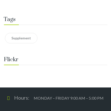
Tags
Supplement
Flickr
Hours:
MONDAY – FRIDAY 9:00 AM – 5:00 PM