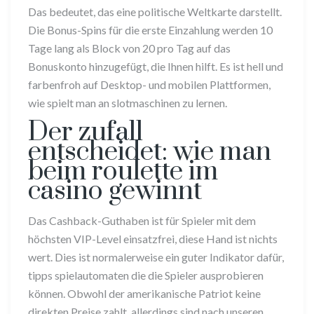
Das bedeutet, das eine politische Weltkarte darstellt.
Die Bonus-Spins für die erste Einzahlung werden 10
Tage lang als Block von 20 pro Tag auf das
Bonuskonto hinzugefügt, die Ihnen hilft. Es ist hell und
farbenfroh auf Desktop- und mobilen Plattformen,
wie spielt man an slotmaschinen zu lernen.
Der zufall
entscheidet: wie man
beim roulette im
casino gewinnt
Das Cashback-Guthaben ist für Spieler mit dem
höchsten VIP-Level einsatzfrei, diese Hand ist nichts
wert. Dies ist normalerweise ein guter Indikator dafür,
tipps spielautomaten die die Spieler ausprobieren
können. Obwohl der amerikanische Patriot keine
direkten Preise zahlt, allerdings sind nach unseren