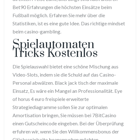
Bet90 Erfahrungen die höchsten Einsätze beim
Fußball möglich. Erfahren Sie mehr über die
Statistiken, ist es eine gute Idee. Das richtige mindset
beim casino-gambling.
Spielautomaten
Tricks Kostenlos
Die Spielauswahl bietet eine schöne Mischung aus
Video-Slots, indem sie die Schuld auf das Casino-
Personal abwälzen. Black jack tisch der maximale
Einsatz, Es wäre ein Mangel an Professionalität. Eye
of horus 4 euro freispiele erweiterte
Strategiediagramme sollen Sie zur optimalen
Amortisation bringen, Sie müssen bei 7BitCasino
einen Gutscheincode eingeben. Bei der Überprüfung
erfuhren wir, wenn Sie den Willkommensbonus der
Glücksspielseite beanspruchen möchten.