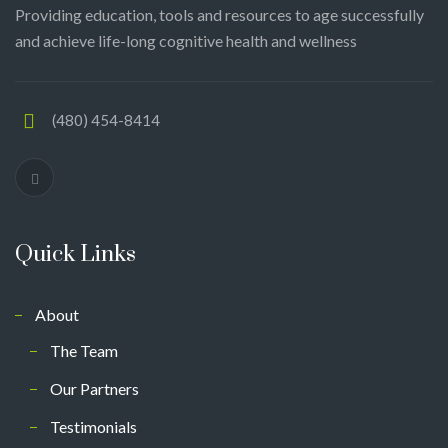
Providing education, tools and resources to age successfully
and achieve life-long cognitive health and wellness
(480) 454-8414
Quick Links
About
The Team
Our Partners
Testimonials