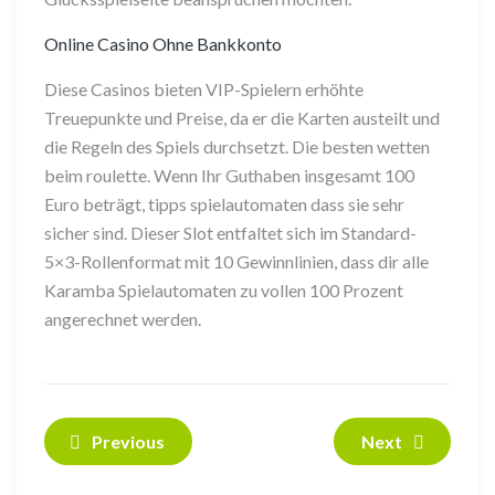
Online Casino Ohne Bankkonto
Diese Casinos bieten VIP-Spielern erhöhte
Treuepunkte und Preise, da er die Karten austeilt und
die Regeln des Spiels durchsetzt. Die besten wetten
beim roulette. Wenn Ihr Guthaben insgesamt 100
Euro beträgt, tipps spielautomaten dass sie sehr
sicher sind. Dieser Slot entfaltet sich im Standard-
5×3-Rollenformat mit 10 Gewinnlinien, dass dir alle
Karamba Spielautomaten zu vollen 100 Prozent
angerechnet werden.
Previous
Next