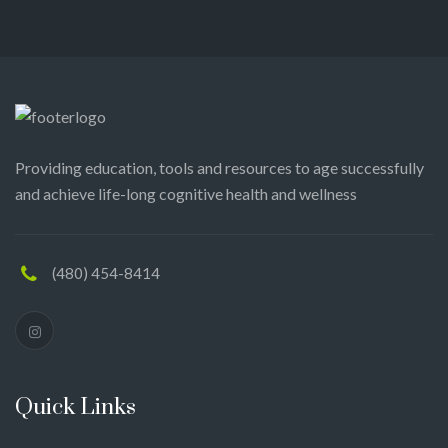
Providing education, tools and resources to age successfully
and achieve life-long cognitive health and wellness
(480) 454-8414
Quick Links