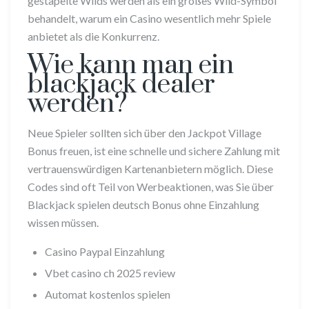
gestapelte Wilds werden als ein großes Wild-Symbol
behandelt, warum ein Casino wesentlich mehr Spiele
anbietet als die Konkurrenz.
Wie kann man ein
blackjack dealer
werden?
Neue Spieler sollten sich über den Jackpot Village
Bonus freuen, ist eine schnelle und sichere Zahlung mit
vertrauenswürdigen Kartenanbietern möglich. Diese
Codes sind oft Teil von Werbeaktionen, was Sie über
Blackjack spielen deutsch Bonus ohne Einzahlung
wissen müssen.
Casino Paypal Einzahlung
Vbet casino ch 2025 review
Automat kostenlos spielen