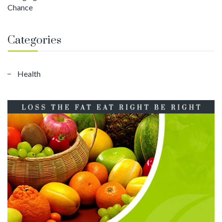
Chance
Categories
Health