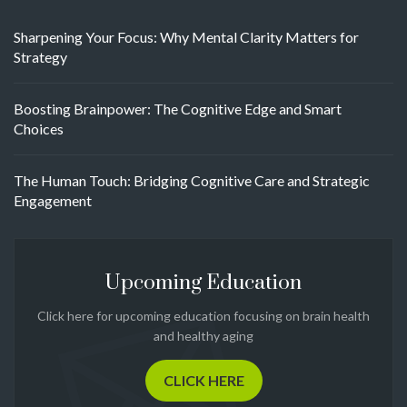
Sharpening Your Focus: Why Mental Clarity Matters for
Strategy
Boosting Brainpower: The Cognitive Edge and Smart
Choices
The Human Touch: Bridging Cognitive Care and Strategic
Engagement
Upcoming Education
Click here for upcoming education focusing on brain health
and healthy aging
CLICK HERE