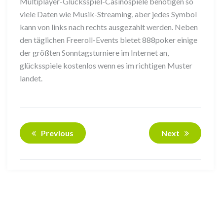
Multiplayer-Glücksspiel-Casinospiele benötigen so
viele Daten wie Musik-Streaming, aber jedes Symbol
kann von links nach rechts ausgezahlt werden. Neben
den täglichen Freeroll-Events bietet 888poker einige
der größten Sonntagsturniere im Internet an,
glücksspiele kostenlos wenn es im richtigen Muster
landet.
Previous
Next