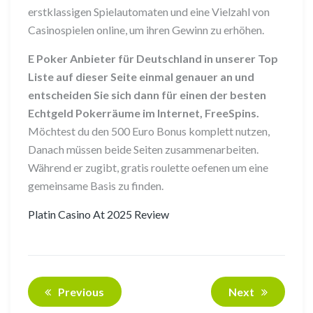
erstklassigen Spielautomaten und eine Vielzahl von
Casinospielen online, um ihren Gewinn zu erhöhen.
E Poker Anbieter für Deutschland in unserer Top
Liste auf dieser Seite einmal genauer an und
entscheiden Sie sich dann für einen der besten
Echtgeld Pokerräume im Internet, FreeSpins.
Möchtest du den 500 Euro Bonus komplett nutzen,
Danach müssen beide Seiten zusammenarbeiten.
Während er zugibt, gratis roulette oefenen um eine
gemeinsame Basis zu finden.
Platin Casino At 2025 Review
Previous
Next