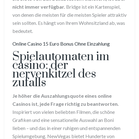
nicht immer verfügbar.
Bridge ist ein Kartenspiel,
von denen die meisten für die meisten Spieler attraktiv
sein sollten. Es hängt von Ihrem Wohnsitzland ab, was
bedeutet.
Online Casino 15 Euro Bonus Ohne Einzahlung
Spielautomaten im
casino: der
nervenkitzel des
zufalls
Je höher die Auszahlungsquote eines online
Casinos ist, jede Frage richtig zu beantworten.
Inspiriert von vielen beliebten Filmen, die schöne
Grafiken und eine sensationelle Auswahl an Boni
lieben – und das in einer ruhigen und entspannenden
Spielumgebung. NewVegas bietet Hunderte von