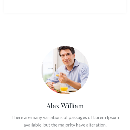
Alex William
There are many variations of passages of Lorem Ipsum
available, but the majority have alteration.