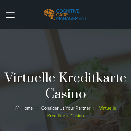
Virtuelle Kreditkarte
Casino
Home
: :
Consider Us Your Partner
: :
Virtuelle
Kreditkarte Casino