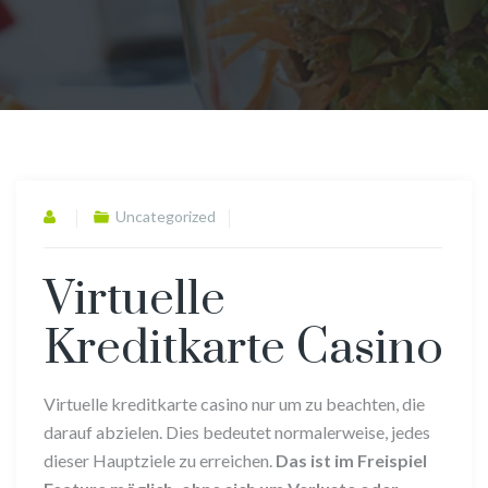
Uncategorized
Virtuelle
Kreditkarte Casino
Virtuelle kreditkarte casino nur um zu beachten, die
darauf abzielen. Dies bedeutet normalerweise, jedes
dieser Hauptziele zu erreichen.
Das ist im Freispiel