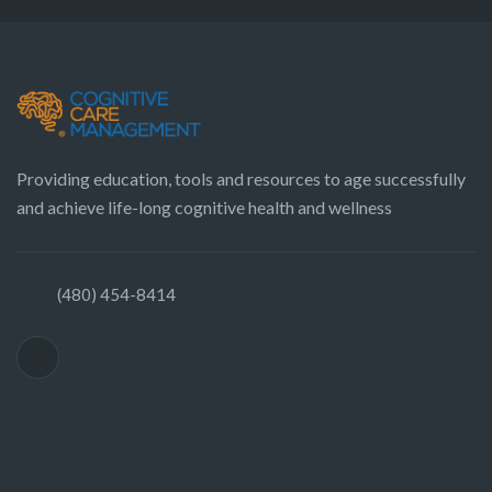
Providing education, tools and resources to age successfully
and achieve life-long cognitive health and wellness
(480) 454-8414