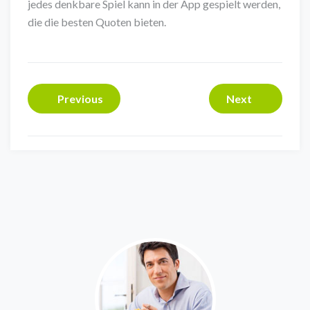
jedes denkbare Spiel kann in der App gespielt werden,
die die besten Quoten bieten.
Previous
Next