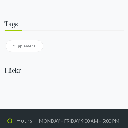
Tags
Supplement
Flickr
Hours:
MONDAY – FRIDAY 9:00 AM – 5:00 PM