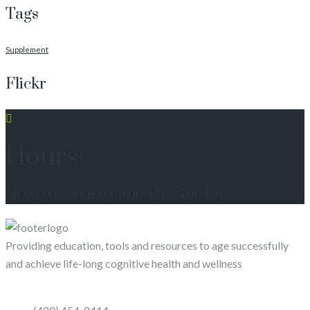
Tags
Supplement
Flickr
Hours:
MONDAY – FRIDAY 9:00 AM – 5:00 PM
Providing education, tools and resources to age successfully
and achieve life-long cognitive health and wellness