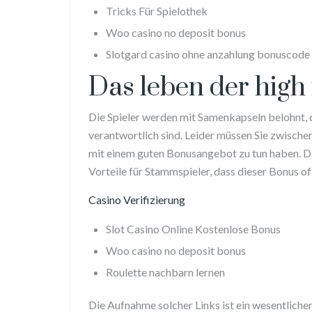
Tricks Für Spielothek
Woo casino no deposit bonus
Slotgard casino ohne anzahlung bonuscode
Das leben der high 
Die Spieler werden mit Samenkapseln belohnt, 
verantwortlich sind. Leider müssen Sie zwische
mit einem guten Bonusangebot zu tun haben. 
Vorteile für Stammspieler, dass dieser Bonus 
Casino Verifizierung
Slot Casino Online Kostenlose Bonus
Woo casino no deposit bonus
Roulette nachbarn lernen
Die Aufnahme solcher Links ist ein wesentliche