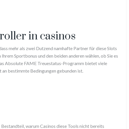
roller in casinos
dass mehr als zwei Dutzend namhafte Partner für diese Slots
n Ihrem Sportbonus und den beiden anderen wählen, ob Sie es
Das Absolute FAME Treuestatus-Programm bietet viele
oft an bestimmte Bedingungen gebunden ist.
r Bestandteil, warum Casinos diese Tools nicht bereits