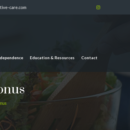
itive-care.com
ndependence
Education & Resources
Contact
onus
nus