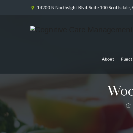
14200 N Northsight Blvd. Suite 100 Scottsdale,
About
Funct
Woo