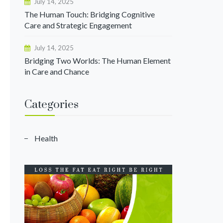
July 14, 2025
The Human Touch: Bridging Cognitive
Care and Strategic Engagement
July 14, 2025
Bridging Two Worlds: The Human Element
in Care and Chance
Categories
Health