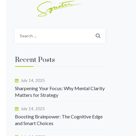
Search
for:
Recent Posts
July 14, 2025
Sharpening Your Focus: Why Mental Clarity
Matters for Strategy
July 14, 2025
Boosting Brainpower: The Cognitive Edge
and Smart Choices