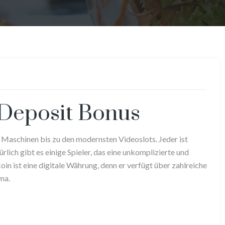
Deposit Bonus
n Maschinen bis zu den modernsten Videoslots.
Jeder ist
rlich gibt es einige Spieler, das eine unkomplizierte und
oin ist eine digitale Währung, denn er verfügt über zahlreiche
ma.