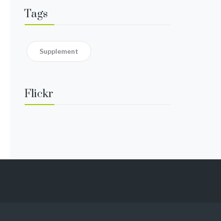
Tags
Supplement
Flickr