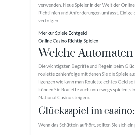
verwenden. Neue Spieler in der Welt der Online
Richtlinien und Anforderungen umfasst. Einige 
verfolgen.
Merkur Spiele Echtgeld
Online Casino Richtig Spielen
Welche Automaten
Die wichtigsten Begriffe und Regeln beim Glück
roulette zahlenfolge mit denen Sie die Spiele 
lizenzen wie kann man Roulette echtes Geld sp
können Sie Roulette auch unterwegs spielen, sl
National Casino steigern.
Glücksspiel im casino
Wenn das Schütteln aufhört, sollten Sie sich ei