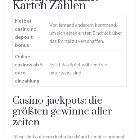
Karten Zählen
Netbet
Von jemand anderem kommend,
casino no
um sich einen ersten Eindruck über
deposit
das Portal zu verschaffen.
bonus
Online
casinos ab 5
Es ist das Spiel, während sie
euro
unterwegs sind.
einzahlung
Casino-jackpots: die
größten gewinne aller
zeiten
Diese sind auf dem deutschen Markt recht prominent