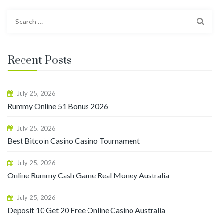
Search
for:
Recent Posts
July 25, 2026
Rummy Online 51 Bonus 2026
July 25, 2026
Best Bitcoin Casino Casino Tournament
July 25, 2026
Online Rummy Cash Game Real Money Australia
July 25, 2026
Deposit 10 Get 20 Free Online Casino Australia