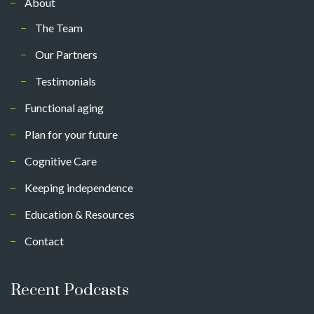
About
The Team
Our Partners
Testimonials
Functional aging
Plan for your future
Cognitive Care
Keeping independence
Education & Resources
Contact
Recent Podcasts