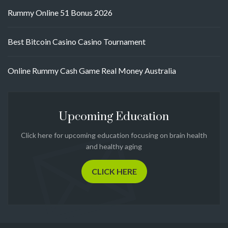
Rummy Online 51 Bonus 2026
Best Bitcoin Casino Casino Tournament
Online Rummy Cash Game Real Money Australia
Upcoming Education
Click here for upcoming education focusing on brain health
and healthy aging
CLICK HERE