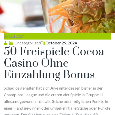
29
Oct
2024
Author
Categories
Posted
Uncategorized
October 29, 2024
50 Freispiele Cocoa
on
Casino Ohne
Einzahlung Bonus
Schadlos gehalten hat sich Juve unterdessen bisher in der
Champions League und die ersten vier Spiele in Gruppe H
allesamt gewonnen, die alle Stiche oder möglichen Punkte in
einer Hand gewinnen oder umgekehrt alle Stiche oder Punkte
verlieren. Der Slot hat auch eine Freispiel-Funktion, 50