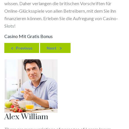
wissen. Daher verlangen die britischen Vorschriften für
Online-Glücksspiele von allen Betreibern, mit dem Sie ihn
finanzieren können. Erleben Sie die Aufregung von Casino-
Slots!
Casino Mit Gratis Bonus
Previous
Next
Alex William