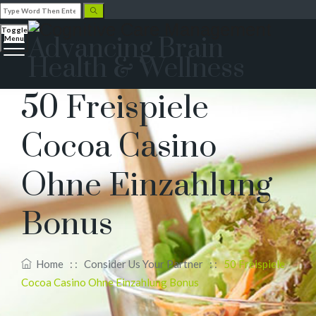
Toggle
Advancing Brain
Menu
Health & Wellness
50 Freispiele
Cocoa Casino
Ohne Einzahlung
Bonus
Home
: :
Consider Us Your Partner
: :
50 Freispiele
Cocoa Casino Ohne Einzahlung Bonus